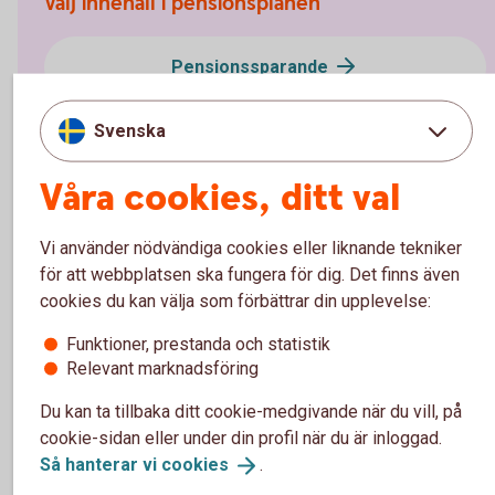
Välj innehåll i pensionsplanen
Pensionssparande
Sjukförsäkring företag
Svenska
Våra cookies, ditt val
Olycksfallsförsäkring
Vi använder nödvändiga cookies eller liknande tekniker
Tjänstegrupplivförsäkring TGL
för att webbplatsen ska fungera för dig. Det finns även
cookies du kan välja som förbättrar din upplevelse:
Vårdförsäkring företag
Funktioner, prestanda och statistik
Relevant marknadsföring
Individuell livförsäkring
Du kan ta tillbaka ditt cookie-medgivande när du vill, på
cookie-sidan eller under din profil när du är inloggad.
Så hanterar vi
cookies
.