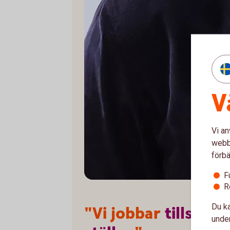
V
Vi an
webbp
förbä
F
R
Du ka
"Vi jobbar
tillsamm
under