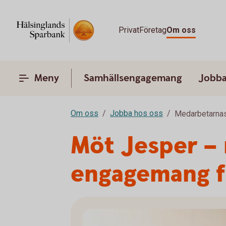
Privat
Företag
Om oss
Meny
Samhällsengagemang
Jobba
Om oss
Jobba hos oss
Medarbetarnas
Möt Jesper – 
engagemang f