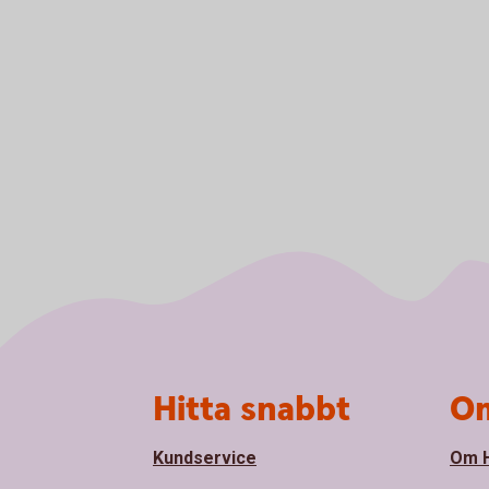
Sidfot
Hitta snabbt
Om
Kundservice
Om H