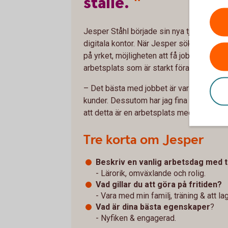
ställe.
"
Jesper Ståhl började sin nya tjänst i mar
digitala kontor. När Jesper sökte jobbet
på yrket, möjligheten att få jobba med ku
arbetsplats som är starkt förankrad i lok
– Det bästa med jobbet är variationen, at
kunder. Dessutom har jag fina kollegor s
att detta är en arbetsplats med hjärtat på 
Tre korta om Jesper
Beskriv en vanlig arbetsdag med t
- Lärorik, omväxlande och rolig.
Vad gillar du att göra på fritiden?
- Vara med min familj, träning & att la
Vad är dina bästa egenskaper
?
- Nyfiken & engagerad.