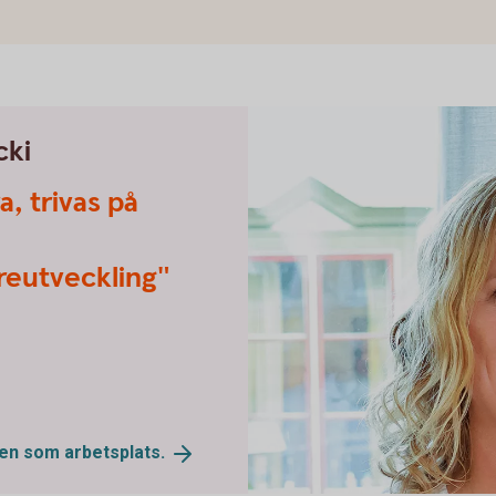
cki
a, trivas på
areutveckling"
ken som
arbetsplats.