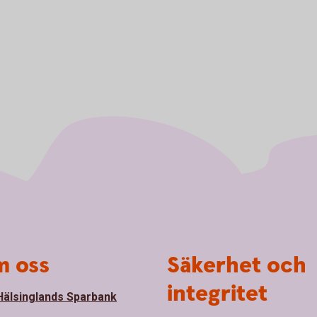
Kristina Fack
 oss
Säkerhet och
integritet
älsinglands Sparbank