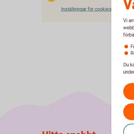
V
Inställningar för cookies
Vi an
webbp
förbä
F
R
Du ka
under
Sidfot