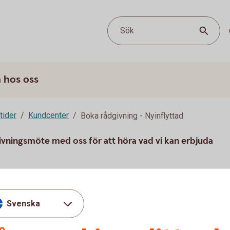
Sök
 hos oss
tider
Kundcenter
Boka rådgivning - Nyinflyttad
vningsmöte med oss för att höra vad vi kan erbjuda
ll i formuläret nedan.
Svenska
u först godkänna cookies för Funktioner, prestanda och statistik.