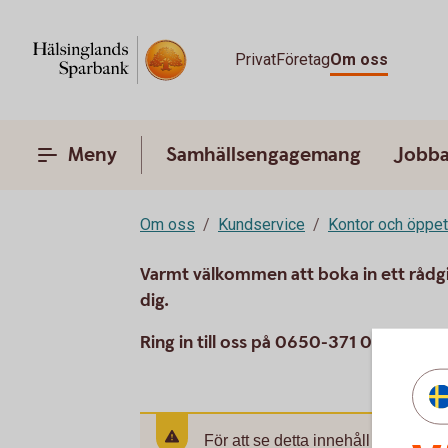
Privat
Företag
Om oss
Meny
Samhällsengagemang
Jobba
Om oss
Kundservice
Kontor och öppet
Varmt välkommen att boka in ett rådgi
dig.
Ring in till oss på 0650-371 00 eller fy
För att se detta innehåll behöver d