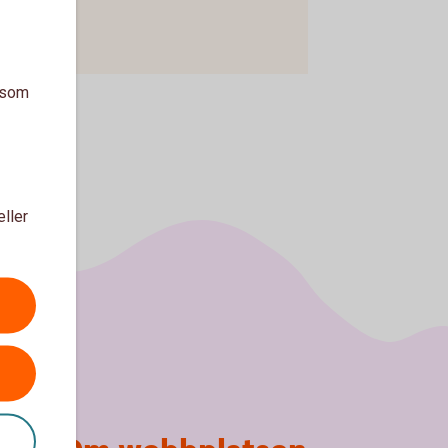
a som
eller