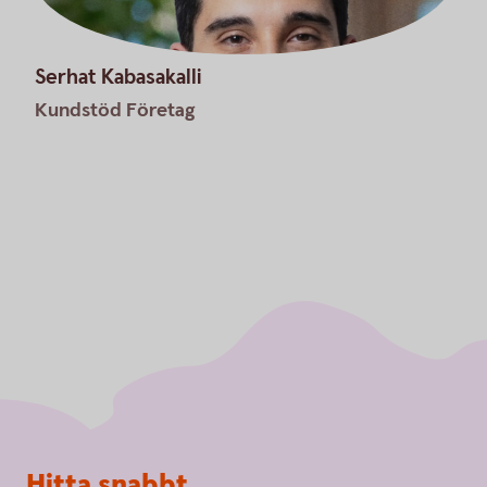
Serhat Kabasakalli
Kundstöd Företag
Sidfot
Hitta snabbt