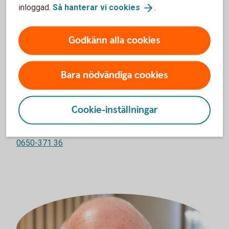
inloggad.
Så hanterar vi
cookies
.
Godkänn alla cookies
Bara nödvändiga cookies
Cookie-inställningar
Juha Aura
Kundansvarig Private Banking
0650-371 36