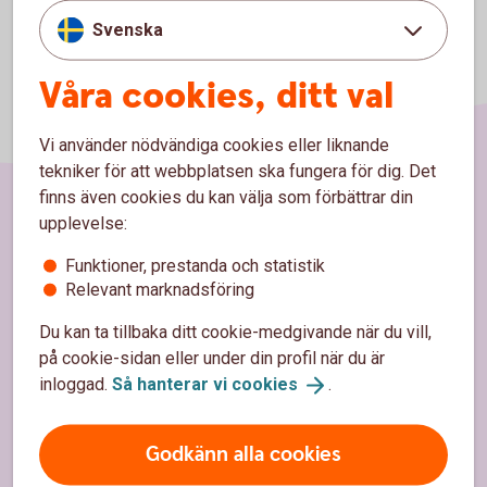
Svenska
Våra cookies, ditt val
Vi använder nödvändiga cookies eller liknande
tekniker för att webbplatsen ska fungera för dig. Det
finns även cookies du kan välja som förbättrar din
upplevelse:
Sidfot
Hitta snabbt
Funktioner, prestanda och statistik
Relevant marknadsföring
Kundservice
Du kan ta tillbaka ditt cookie-medgivande när du vill,
Spärrhjälp
på cookie-sidan eller under din profil när du är
Hitta bankkontor
inloggad.
Så hanterar vi
cookies
.
Bli kund
Godkänn alla cookies
Priser, räntor och kurser