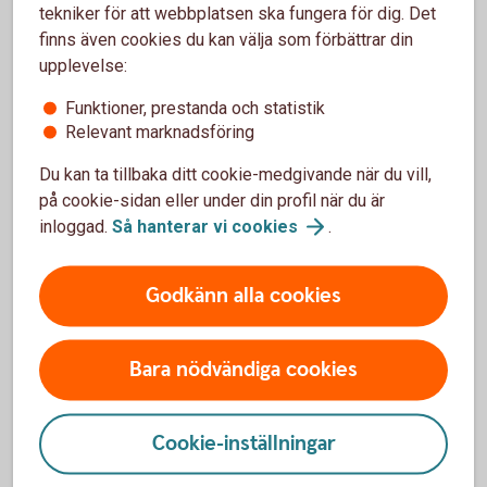
tekniker för att webbplatsen ska fungera för dig. Det
finns även cookies du kan välja som förbättrar din
Deklarera digitalt eller på papper.
upplevelse:
Slutskattebesked: 6-12 juni.
Skatteåterbäring betalas ut: 9-12 juni.
Funktioner, prestanda och statistik
Relevant marknadsföring
Detta alternativ är för dig som behöver ändra eller
lägga till något. Som ändring räknas till exempel
Du kan ta tillbaka ditt cookie-medgivande när du vill,
avdrag för resor - till och från arbetet - eller
på cookie-sidan eller under din profil när du är
redovisning av bostadsförsäljning.
inloggad.
Så hanterar vi
cookies
.
Godkänn alla cookies
Bara nödvändiga cookies
Dina
Cookie-inställningar
skattepengar