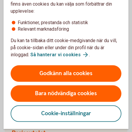
finns även cookies du kan välja som förbättrar din
Din chans att bidra
upplevelse:
Funktioner, prestanda och statistik
Relevant marknadsföring
Du kan ta tillbaka ditt cookie-medgivande när du vill,
Mer information
på cookie-sidan eller under din profil när du är
inloggad.
Så hanterar vi
cookies
.
FN:s 17 globala mål
Godkänn alla cookies
Agenda 2030 består av 17 globala mål för hållbar
utveckling. De syftar bland annat till att utrota
fattigdom, stoppa klimatförändringar och skapa
Bara nödvändiga cookies
fredliga, trygga samhällen.
FN:s hållbarhetsmål
(fn.se)
Cookie-inställningar