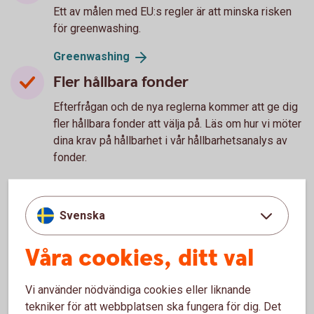
Ett av målen med EU:s regler är att minska risken
för greenwashing.
Greenwashing
Fler hållbara fonder
Efterfrågan och de nya reglerna kommer att ge dig
fler hållbara fonder att välja på. Läs om hur vi möter
dina krav på hållbarhet i vår hållbarhetsanalys av
fonder.
Hållbarhetsanalys av
fonder
Sparandet – en chans för dig att
Svenska
påverka
Våra cookies, ditt val
Du kan med hållbara val låta pengarna jobba för
bättre förutsättningar runt vår planet.
Vi använder nödvändiga cookies eller liknande
tekniker för att webbplatsen ska fungera för dig. Det