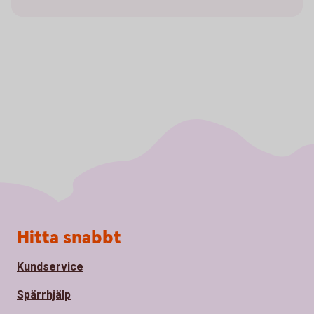
Sidfot
Hitta snabbt
Kundservice
Spärrhjälp