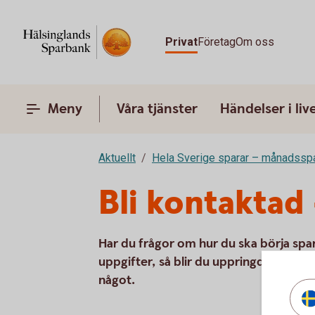
Privat
Företag
Om oss
Meny
Våra tjänster
Händelser i liv
Aktuellt
Hela Sverige sparar – månadssp
Bli kontaktad 
Har du frågor om hur du ska börja spara
uppgifter, så blir du uppringd av en rå
något.