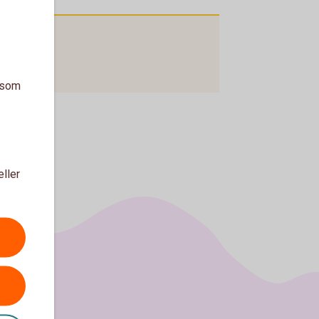
a som
eller