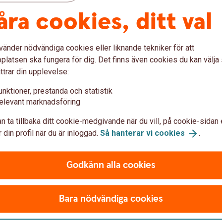
åra cookies, ditt val
u först godkänna cookies för Funktioner, prestanda och statistik.
vänder nödvändiga cookies eller liknande tekniker för att
latsen ska fungera för dig. Det finns även cookies du kan välj
ttrar din upplevelse:
unktioner, prestanda och statistik
elevant marknadsföring
n ta tillbaka ditt cookie-medgivande när du vill, på cookie-sidan 
 din profil när du är inloggad.
Så hanterar vi
cookies
.
Godkänn alla cookies
Bara nödvändiga cookies