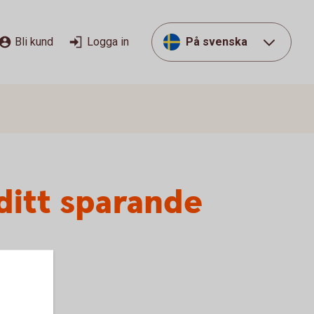
Bli kund
Logga in
På svenska
 ditt sparande