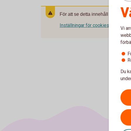
V
För att se detta innehåll behöver d
Inställningar för cookies
Vi an
webbp
förbä
F
R
Du ka
under