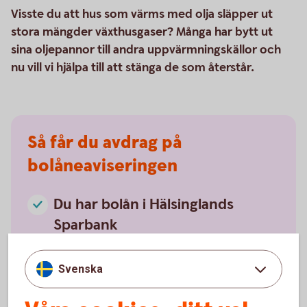
Visste du att hus som värms med olja släpper ut
stora mängder växthusgaser? Många har bytt ut
sina oljepannor till andra uppvärmningskällor och
nu vill vi hjälpa till att stänga de som återstår.
Så får du avdrag på
bolåneaviseringen
Du har bolån i Hälsinglands
Sparbank
Bolån i Hälsinglands Sparbank
Du har ställt av din oljepanna
Svenska
Avställningen av oljepannan ska ha skett under