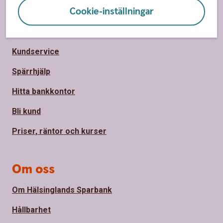
Cookie-inställningar
Sidfot
Hitta snabbt
Kundservice
Spärrhjälp
Hitta bankkontor
Bli kund
Priser, räntor och kurser
Om oss
Om Hälsinglands Sparbank
Hållbarhet