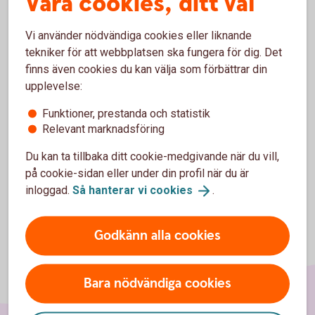
Våra cookies, ditt val
år 2023–2026.
Fyll i vårt formulär och skicka in
Vi använder nödvändiga cookies eller liknande
avställningskvittot
tekniker för att webbplatsen ska fungera för dig. Det
Läs mer och fyll i vårt formulär här:
finns även cookies du kan välja som förbättrar din
upplevelse:
Formulär - ställ av oljepannan och få
avdrag
Funktioner, prestanda och statistik
Relevant marknadsföring
Du kan ta tillbaka ditt cookie-medgivande när du vill,
på cookie-sidan eller under din profil när du är
inloggad.
Så hanterar vi
cookies
.
Godkänn alla cookies
Bara nödvändiga cookies