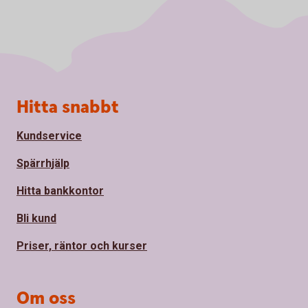
Sidfot
Hitta snabbt
Kundservice
Spärrhjälp
Hitta bankkontor
Bli kund
Priser, räntor och kurser
Om oss