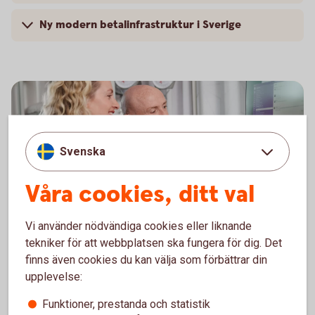
Ny modern betalinfrastruktur i Sverige
Svenska
Våra cookies, ditt val
Vi använder nödvändiga cookies eller liknande
tekniker för att webbplatsen ska fungera för dig. Det
Hantera er ekonomi på ett
finns även cookies du kan välja som förbättrar din
enkelt,
snabbt
och
säkert
upplevelse:
sätt med bankintegration.
Funktioner, prestanda och statistik