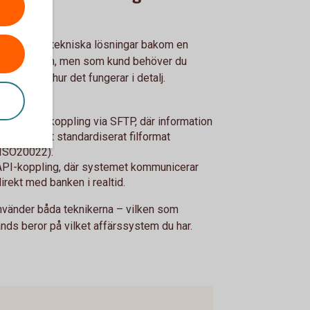
finns olika tekniska lösningar bakom en
integration, men som kund behöver du
an tänka på hur det fungerar i detalj.
igast är:
Filbaserad koppling via SFTP, där information
kickas i ett standardiserat filformat
(ISO20022).
API-koppling, där systemet kommunicerar
direkt med banken i realtid.
nvänder båda teknikerna – vilken som
nds beror på vilket affärssystem du har.