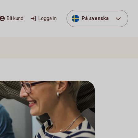
Bli kund
Logga in
På svenska