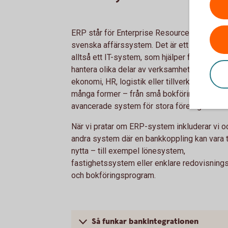
ERP står för Enterprise Resource Planning 
svenska affärssystem. Det är ett affärssys
alltså ett IT-system, som hjälper företag att
hantera olika delar av verksamheten, som
ekonomi, HR, logistik eller tillverkning. De fi
många former – från små bokföringsprogram 
avancerade system för stora företag.
När vi pratar om ERP-system inkluderar vi 
andra system där en bankkoppling kan vara ti
nytta – till exempel lönesystem,
fastighetssystem eller enklare redovisning
och bokföringsprogram.
Så funkar bankintegrationen