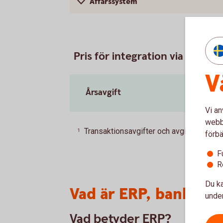
Affärssystem
Pris för integration via affärss
V
Årsavgift
Vi an
webbp
Transaktionsavgifter och avgifter för un
1
förbä
F
R
Du ka
Vad är ERP, bankinte
under
Vad betyder ERP?