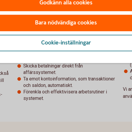
Godkänn alla cookies
– på
ERP-integration – eller bankkoppling – betyder
Det 
Bara nödvändiga cookies
tem,
att affärssystemet kopplas ihop med banken.
ERP-
Syftet med integrationen kan skilja sig åt mellan
säll
olika system och banker. Bland annat gör en
Vanl
Cookie-inställningar
nns i
bankintegration det möjligt att automatisera
till
flöden, till exempel:
s
Skicka betalningar direkt från
affärssystemet.
också
Ta emot kontoinformation, som transaktioner
ll
och saldon, automatiskt.
Vi a
Förenkla och effektivisera arbetsrutiner i
s-
anvä
systemet.