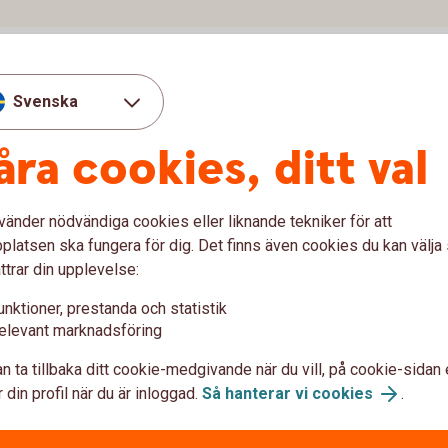
Svenska
ystem, per avtal
åra cookies, ditt val
vänder nödvändiga cookies eller liknande tekniker för att
latsen ska fungera för dig. Det finns även cookies du kan välj
derliggande tjänster och produkter tillkommer.
Tillbaka
ttrar din upplevelse:
unktioner, prestanda och statistik
elevant marknadsföring
n ta tillbaka ditt cookie-medgivande när du vill, på cookie-sidan 
gration och ERP-integration?
 din profil när du är inloggad.
Så hanterar vi cookies
.
Bankintegration av ERP
Hu