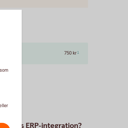
750 kr
1
a som
eller
r byggs ERP-integration?