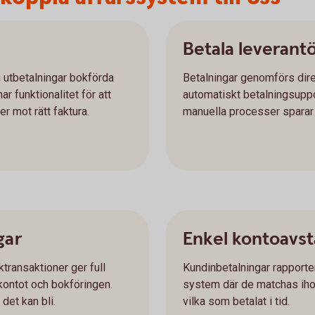
Betala leverant
h utbetalningar bokförda
Betalningar genomförs dire
r funktionalitet för att
automatiskt betalningsuppd
r mot rätt faktura.
manuella processer sparar n
gar
Enkel kontoavs
transaktioner ger full
Kundinbetalningar rapporter
kontot och bokföringen.
system där de matchas ihop m
det kan bli.
vilka som betalat i tid.