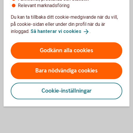
Relevant marknadsföring
Finns det någon garanti från banken att
leverantören får betalt under ett
Du kan ta tillbaka ditt cookie-medgivande när du vill,
importinkasso?
på cookie-sidan eller under din profil när du är
inloggad.
Så hanterar vi
cookies
.
Godkänn alla cookies
För att se detta innehåll behöver du först
godkänna cookies för Funktioner, prestanda
och statistik.
Bara nödvändiga cookies
Inställningar för cookies
Cookie-inställningar