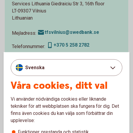
Services Lithuania Giedraiciu Str 3, 16th floor
LT-09307 Vilnius
Lithuanian
tfsvilnius@swedbank.se
Mejladress:
+370 5 258 2782
Telefonnummer:
Svenska
Våra cookies, ditt val
Vanliga frågor och svar
Vi använder nödvändiga cookies eller liknande
Vad heter dokumentinkasso på engelska?
tekniker för att webbplatsen ska fungera för dig. Det
finns även cookies du kan välja som förbättrar din
upplevelse:
När får jag tillgång till godset under ett
importinkasso?
Funktioner, prestanda och statistik