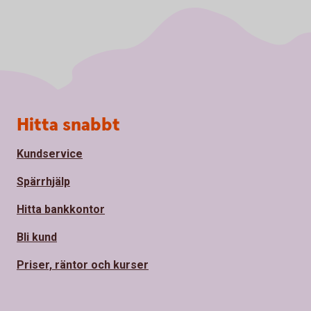
Sidfot
Hitta snabbt
Kundservice
Spärrhjälp
Hitta bankkontor
Bli kund
Priser, räntor och kurser