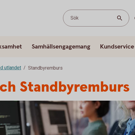
Sök
rksamhet
Samhällsengagemang
Kundservice
d utlandet
Standbyremburs
och Standbyremburs