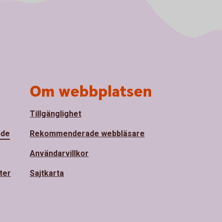
Om webbplatsen
Tillgänglighet
nde
Rekommenderade webbläsare
Användarvillkor
ter
Sajtkarta