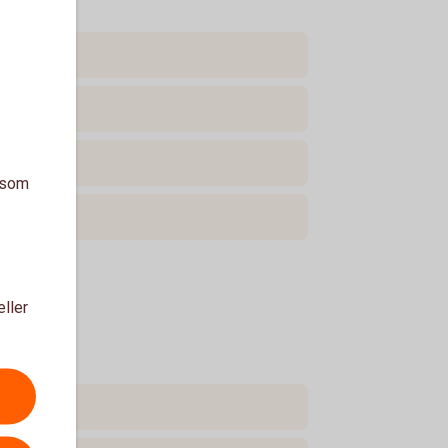
a som
eller