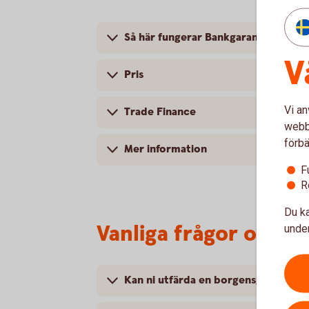
Så här fungerar Bankgaranti och S
V
Pris
Vi an
Trade Finance
webbp
förbä
Mer information
F
R
Du ka
Vanliga frågor och s
under
Kan ni utfärda en borgensgaranti til