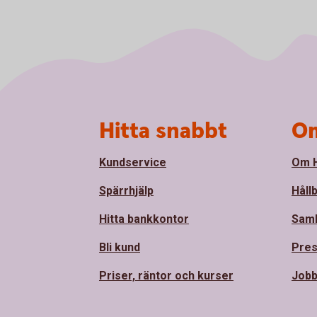
Sidfot
Hitta snabbt
Om
Kundservice
Om H
Spärrhjälp
Håll
Hitta bankkontor
Sam
Bli kund
Pre
Priser, räntor och kurser
Jobb