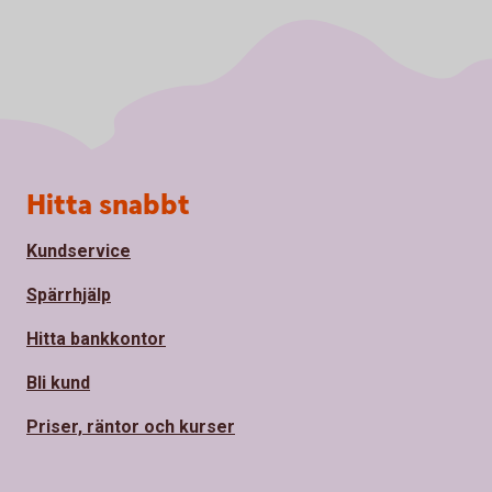
Sidfot
Hitta snabbt
Kundservice
Spärrhjälp
Hitta bankkontor
Bli kund
Priser, räntor och kurser