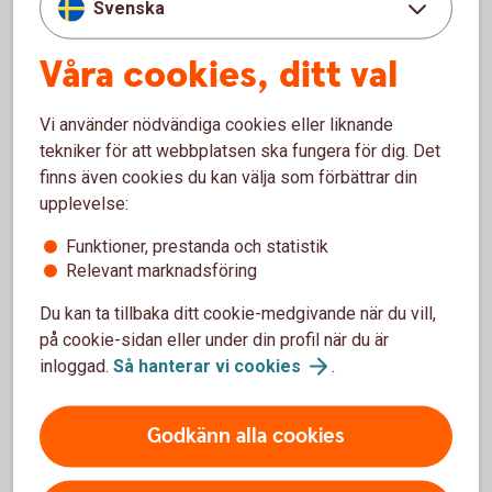
Svenska
Om ditt företag tecknar Swedbank Pensionsplan till förmån
för en anställd är premien avdragsgill med upp till 35
Våra cookies, ditt val
procent av den anställdes lön, dock max tio prisbasbelopp.
Skatteregler
Vi använder nödvändiga cookies eller liknande
tekniker för att webbplatsen ska fungera för dig. Det
Se över basbelopp inför årsskiftet
finns även cookies du kan välja som förbättrar din
upplevelse:
Inför årsskiftet kan det vara bra att se över kommande
förändringar i basbelopp för att se om du behöver göra
Funktioner, prestanda och statistik
Relevant marknadsföring
justeringar.
Basbelopp
Du kan ta tillbaka ditt cookie-medgivande när du vill,
på cookie-sidan eller under din profil när du är
inloggad.
Så hanterar vi
cookies
.
Godkänn alla cookies
Förköpsinformation och villkor