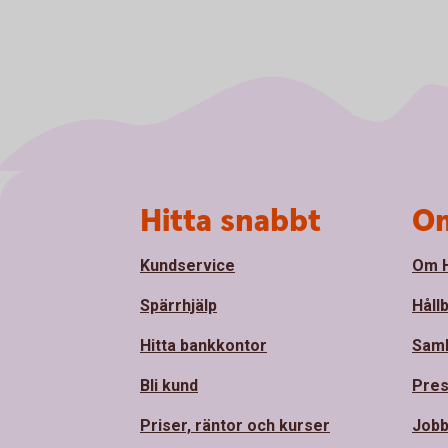
Sidfot
Hitta snabbt
Om
Kundservice
Om H
Spärrhjälp
Håll
Hitta bankkontor
Sam
Bli kund
Pre
Priser, räntor och kurser
Jobb