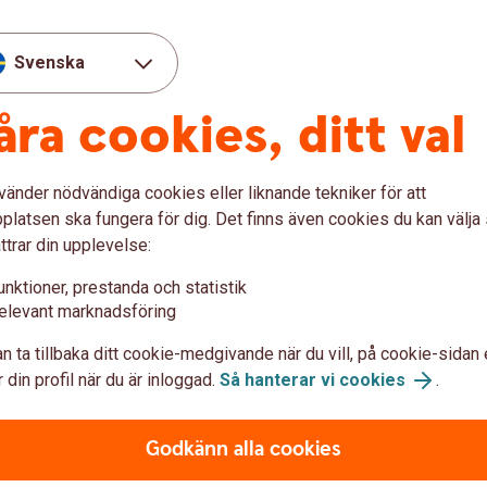
ng AB
Svenska
åra cookies, ditt val
vänder nödvändiga cookies eller liknande tekniker för att
latsen ska fungera för dig. Det finns även cookies du kan välj
äkring
ttrar din upplevelse:
unktioner, prestanda och statistik
ing är försäkringsgivare
elevant marknadsföring
n ta tillbaka ditt cookie-medgivande när du vill, på cookie-sidan 
 din profil när du är inloggad.
Så hanterar vi cookies
.
akförsäkring AB
Godkänn alla cookies