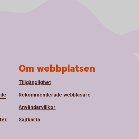
Om webbplatsen
Tillgänglighet
nde
Rekommenderade webbläsare
Användarvillkor
ter
Sajtkarta