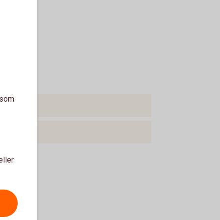
a som
eller