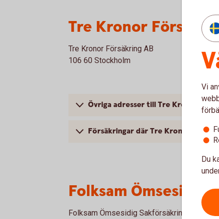
Tre Kronor Försäkri
Tre Kronor Försäkring AB
V
106 60 Stockholm
Vi an
webbp
Övriga adresser till Tre Kronor Förs
förbä
F
Försäkringar där Tre Kronor Försäkr
R
Du ka
under
Folksam Ömsesidig S
Folksam Ömsesidig Sakförsäkring AB