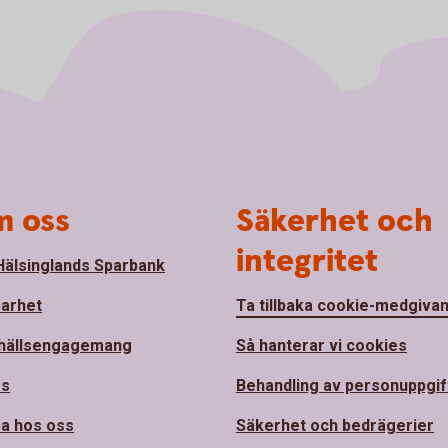
 oss
Säkerhet och
integritet
älsinglands Sparbank
barhet
Ta tillbaka cookie-medgiva
hällsengagemang
Så hanterar vi cookies
ss
Behandling av personuppgif
a hos oss
Säkerhet och bedrägerier