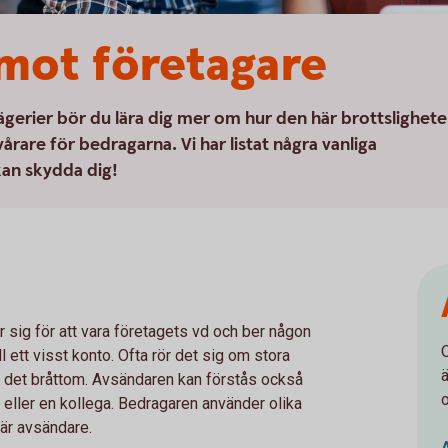
mot företagare
gerier bör du lära dig mer om hur den här brottslighet
rare för bedragarna. Vi har listat några vanliga
kan skydda dig!
r sig för att vara företagets vd och ber någon
O
ill ett visst konto. Ofta rör det sig om stora
ä
är det bråttom. Avsändaren kan förstås också
t eller en kollega. Bedragaren använder olika
 är avsändare.