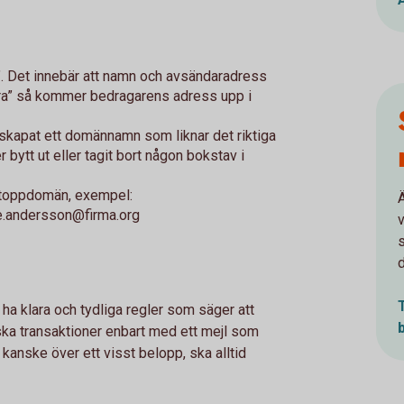
". Det innebär att namn och avsändaradress
ara” så kommer bedragarens adress upp i
skapat ett domännamn som liknar det riktiga
r bytt ut eller tagit bort någon bokstav i
 toppdomän, exempel:
ne.andersson@firma.org
ha klara och tydliga regler som säger att
ka transaktioner enbart med ett mejl som
 kanske över ett visst belopp, ska alltid