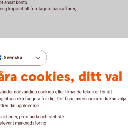
ot annat konto.
ing kopplat till företagets bankaffärer,
en skadlig mjukvara som låser den
 skickas i ett mejl som ofta ser ut att komma
Svenska
everket eller något annat känt företagsnamn.
ationen i en bilaga eller länk. När mjukvaran
åra cookies, ditt val
alning för att få tillgång till sin dator igen.
vänder nödvändiga cookies eller liknande tekniker för att
latsen ska fungera för dig. Det finns även cookies du kan välj
ill att ha ordentliga antivirusprogram och gör
ttrar din upplevelse:
till nätet. Var uppmärksam på mejl från
unktioner, prestanda och statistik
mma länkar eller bilagor.
elevant marknadsföring