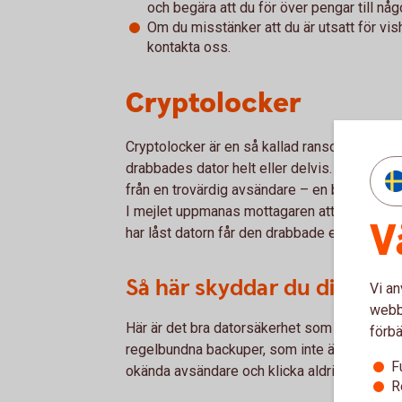
och begära att du för över pengar till någ
Om du misstänker att du är utsatt för vish
kontakta oss.
Cryptolocker
Cryptolocker är en så kallad ransomware – 
drabbades dator helt eller delvis. Mjukvaran
från en trovärdig avsändare – en bank, Skatt
I mejlet uppmanas mottagaren att läsa inform
V
har låst datorn får den drabbade ett krav på bet
Så här skyddar du dig:
Vi an
webbp
Här är det bra datorsäkerhet som gäller. Se t
förbä
regelbundna backuper, som inte är kopplade 
F
okända avsändare och klicka aldrig på tveksa
R