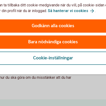
n ta tillbaka ditt cookie-medgivande när du vill, på cookie-sidan 
 din profil när du är inloggad.
Så hanterar vi cookies
.
betalningskrav på en vara eller tjänst som
vererad. Det kan både handla om att en
Godkänn alla cookies
 att ni har beställt en vara eller tjänst eller
föregående kontakt.
Bara nödvändiga cookies
Cookie-inställningar
as. Var noggranna i era kontroller av fakturor
Vem i företaget har godkänt beställningen?
tar företag som har blivit anmälda för att
 hur du ska göra om du misstänker att du har