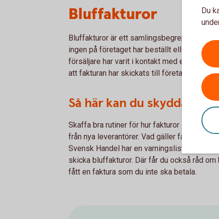
Bluffakturor
Du ka
under
Bluffakturor är ett samlingsbegrepp för ett 
ingen på företaget har beställt eller fått le
försäljare har varit i kontakt med er och hävdar
att fakturan har skickats till företaget utan 
Så här kan du skydda dig:
Skaffa bra rutiner för hur fakturor ska hanter
från nya leverantörer. Vad gäller fakturan? 
Svensk Handel har en varningslista där du hit
skicka bluffakturor. Där får du också råd om
fått en faktura som du inte ska betala.