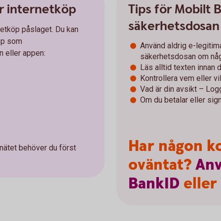
r internetköp
Tips för Mobilt 
säkerhetsdosan
netköp påslaget. Du kan
köp som
Använd aldrig e-legitim
n eller appen:
säkerhetsdosan om någo
Läs alltid texten innan 
Kontrollera vem eller vil
Vad är din avsikt – Logg
Om du betalar eller sign
Har någon ko
 nätet behöver du först
oväntat?
An
BankID
eller