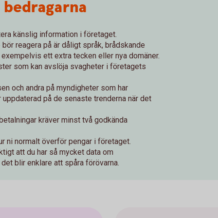
r bedragarna
tera känslig information i företaget.
bör reagera på är dåligt språk, brådskande
, exempelvis ett extra tecken eller nya domäner.
ter som kan avslöja svagheter i företagets
sen och andra på myndigheter som har
är uppdaterad på de senaste trenderna när det
la betalningar kräver minst två godkända
hur ni normalt överför pengar i företaget.
iktigt att du har så mycket data om
det blir enklare att spåra förövarna.