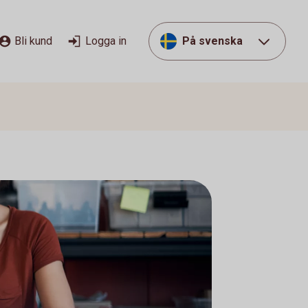
Bli kund
Logga in
På svenska