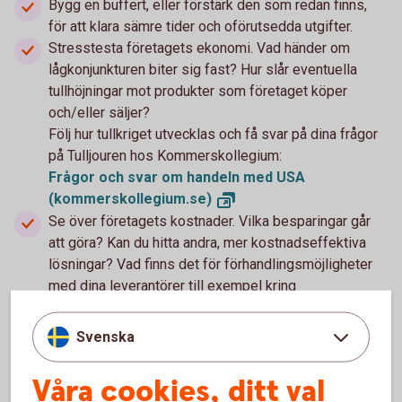
Bygg en buffert, eller förstärk den som redan finns,
för att klara sämre tider och oförutsedda utgifter.
Stresstesta företagets ekonomi. Vad händer om
lågkonjunkturen biter sig fast? Hur slår eventuella
tullhöjningar mot produkter som företaget köper
och/eller säljer?
Följ hur tullkriget utvecklas och få svar på dina frågor
på Tulljouren hos Kommerskollegium:
Frågor och svar om handeln med USA
(kommerskollegium.se)
Se över företagets kostnader. Vilka besparingar går
att göra? Kan du hitta andra, mer kostnadseffektiva
lösningar? Vad finns det för förhandlingsmöjligheter
med dina leverantörer till exempel kring
betalningsvillkor och prissättning?
Håll koll på och för en nära dialog med dina kunder
Svenska
och leverantörer. Hur påverkas de av eventuella tullar,
andra fördyringar och en utdragen lågkonjunktur? Se
Våra cookies, ditt val
till att inte göra dig beroende av en enskild kund eller