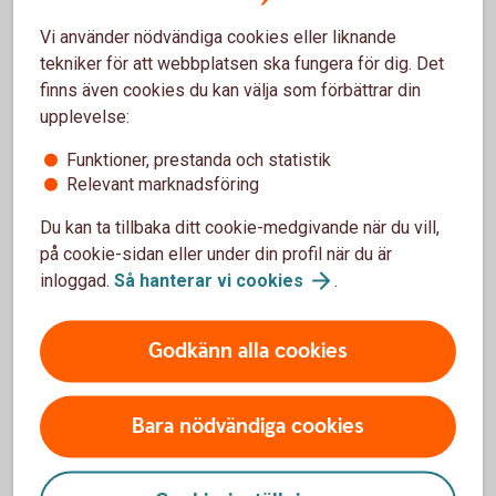
leverantör.
Vi använder nödvändiga cookies eller liknande
Arbeta aktivt med företagets affärsutveckling och om
tekniker för att webbplatsen ska fungera för dig. Det
möjligt investera i ny teknik som kan stärka företagets
finns även cookies du kan välja som förbättrar din
konkurrenskraft.
upplevelse:
Var försiktig. Eftersom utvecklingen är oförutsägbar är
det bra att sänka riskerna i verksamheten. Se till att ha
Funktioner, prestanda och statistik
planer för att hantera olika typer av risker som kan
Relevant marknadsföring
skapa problem i ditt företag.
Du kan ta tillbaka ditt cookie-medgivande när du vill,
Följ den politiska och ekonomiska utvecklingen noga
på cookie-sidan eller under din profil när du är
så att du kan agera på nya politiska beslut eller
inloggad.
Så hanterar vi
cookies
.
förändringar i konjunkturen.
Godkänn alla cookies
Bara nödvändiga cookies