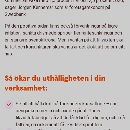
kommer att växa med 1,5 procent i år och 2,5 procent 2026,
säger Jörgen Kennemar som är företagarekonom på
Swedbank.
På den positiva sidan finns också förväntningar på lägre
inflation, sänkta drivmedelspriser, fler räntesänkningar och
en starkare svensk krona. Men i väntan på att tillväxten ska
ta fart och konjunkturen ska vända är det klokt att se om sitt
hus.
Så ökar du uthålligheten i din
verksamhet:
Se till att hålla koll på företagets kassaflöde – när
pengar kommer in och när de går ut. Gör en
likviditetsbudget så att du får klart för dig om, och i så
fall när, du riskerar att få likviditetsproblem.