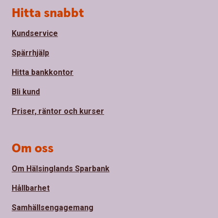
Sidfot
Hitta snabbt
Kundservice
Spärrhjälp
Hitta bankkontor
Bli kund
Priser, räntor och kurser
Om oss
Om Hälsinglands Sparbank
Hållbarhet
Samhällsengagemang