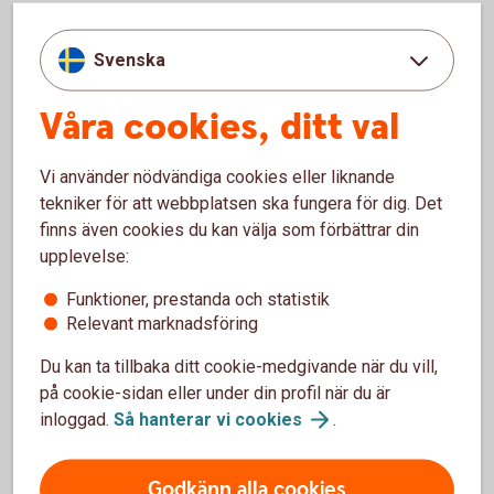
Svenska
Erik Sjölund
Våra cookies, ditt val
Chef skog- och lantbruk
Vi använder nödvändiga cookies eller liknande
tekniker för att webbplatsen ska fungera för dig. Det
finns även cookies du kan välja som förbättrar din
Gårdsförsäljning – Tips för att
upplevelse:
komma igång
Funktioner, prestanda och statistik
Relevant marknadsföring
Tänk igenom din produkt och vilka tillstånd du
Du kan ta tillbaka ditt cookie-medgivande när du vill,
behöver från din kommun. Ansök i tid så att du
har tillstånd på plats när du vill starta.
på cookie-sidan eller under din profil när du är
Tänk noga igenom vilka dina kunder ska vara och
inloggad.
Så hanterar vi
cookies
.
hur du ska nå dem?
Hur ska du marknadsföra dig? Titta gärna på hur
Godkänn alla cookies
andra som har lyckats har gjort.