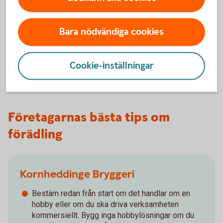
Fundera på hur du ska ta betalt.
Hur kan du hålla nere dina kostnader, så att du
klarar dig på intäkter som inte är skyhöga?
Bara nödvändiga cookies
Kan du komplettera med webbutik, köttlådor,
event på gården etc. för att öka lönsamheten?
Cookie-inställningar
Företagarnas bästa tips om
förädling
Kornheddinge Bryggeri
Bestäm redan från start om det handlar om en
hobby eller om du ska driva verksamheten
kommersiellt. Bygg inga hobbylösningar om du