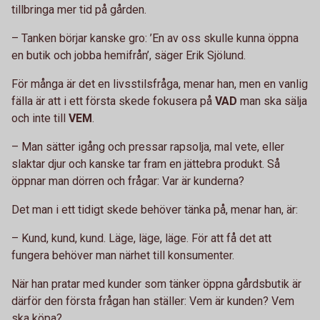
tillbringa mer tid på gården.
– Tanken börjar kanske gro: ’En av oss skulle kunna öppna
en butik och jobba hemifrån’, säger Erik Sjölund.
För många är det en livsstilsfråga, menar han, men en vanlig
fälla är att i ett första skede fokusera på
VAD
man ska sälja
och inte till
VEM
.
– Man sätter igång och pressar rapsolja, mal vete, eller
slaktar djur och kanske tar fram en jättebra produkt. Så
öppnar man dörren och frågar: Var är kunderna?
Det man i ett tidigt skede behöver tänka på, menar han, är:
– Kund, kund, kund. Läge, läge, läge. För att få det att
fungera behöver man närhet till konsumenter.
När han pratar med kunder som tänker öppna gårdsbutik är
därför den första frågan han ställer: Vem är kunden? Vem
ska köpa?