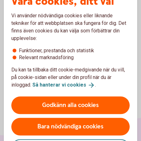
Våra cookies, ditt val
Till exempel "topplån". Bolån i Hälsinglands Sparbank, inte
Vi använder nödvändiga cookies eller liknande
i Swedbank Hypotek.
tekniker för att webbplatsen ska fungera för dig. Det
finns även cookies du kan välja som förbättrar din
Visa fler
upplevelse:
Vid för få lån inom respektive bindningstid redovisas ingen
Funktioner, prestanda och statistik
genomsnittsränta.
Relevant marknadsföring
Du kan ta tillbaka ditt cookie-medgivande när du vill,
på cookie-sidan eller under din profil när du är
inloggad.
Så hanterar vi
cookies
.
Godkänn alla cookies
Bara nödvändiga cookies