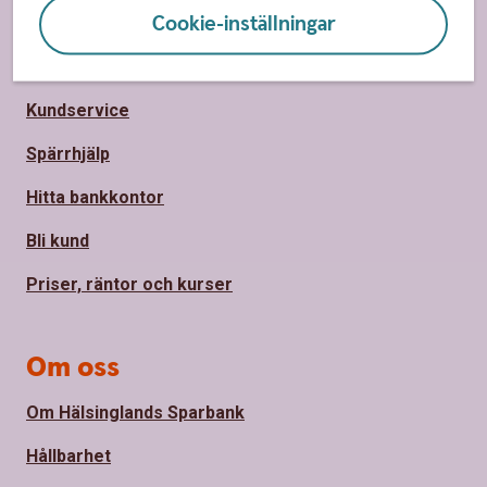
Cookie-inställningar
Sidfot
Hitta snabbt
Kundservice
Spärrhjälp
Hitta bankkontor
Bli kund
Priser, räntor och kurser
Om oss
Om Hälsinglands Sparbank
Hållbarhet