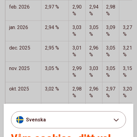
feb. 2026
2,97 %
2,90
2,94
2,98
%
%
%
jan. 2026
2,94 %
3,03
3,05
3,09
3,27
%
%
%
%
dec. 2025
2,95 %
3,01
2,96
3,05
3,21
%
%
%
%
nov. 2025
3,05 %
2,99
3,03
3,05
3,15
%
%
%
%
okt. 2025
3,02 %
2,98
2,96
2,97
3,20
%
%
%
%
sep. 2025
3,16 %
3,00
3,02
3,11
3,41
%
%
%
%
Svenska
aug. 2025
3,26 %
3,03
3,03
3,00
%
%
%