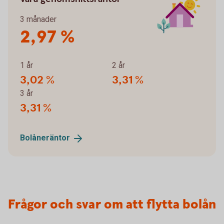
3 månader
2,97 %
1 år
2 år
3,02 %
3,31 %
3 år
3,31 %
Bolåneräntor
Frågor och svar om att flytta bolån