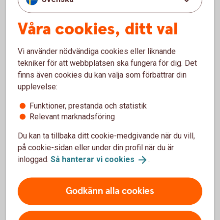
Våra cookies, ditt val
Vi använder nödvändiga cookies eller liknande
tekniker för att webbplatsen ska fungera för dig. Det
finns även cookies du kan välja som förbättrar din
upplevelse:
Edwin Bolån Ung
Från tentor till räntor
Funktioner, prestanda och statistik
Relevant marknadsföring
Är du i åldern 18–30 år och funderar på att köpa
Du kan ta tillbaka ditt cookie-medgivande när du vill,
bostad? Grattis!
på cookie-sidan eller under din profil när du är
inloggad.
Så hanterar vi
cookies
.
Vi har skapat ett enkelt och tryggt bolåneerbjudande
just för dig - Vi kallar det Bolån Ung.
Godkänn alla cookies
Läs mer om Bolån
Ung