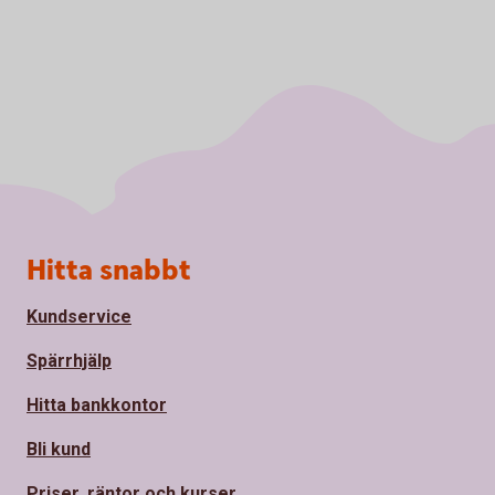
Sidfot
Hitta snabbt
Kundservice
Spärrhjälp
Hitta bankkontor
Bli kund
Priser, räntor och kurser