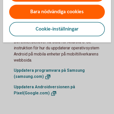
Vi rekommenderar iOS 16.6 eller senare version av
operativsystem iOS för iPad eller iPhone. Instruktion
Bara nödvändiga cookies
för uppdatering finns på Apple support.
Uppdatera din iPhone eller iPad
(apple.com)
Cookie-inställningar
Android
Din enhet behöver ha stöd för Android 8. Se
instruktion för hur du uppdaterar operativsystem
Android på mobila enheter på mobiltillverkarens
webbsida.
Uppdatera programvara på Samsung
(samsung.com)
Uppdatera Androidversionen på
Pixel(Google.com)