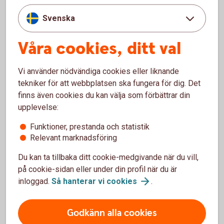
saknar stöd för iOS 16 och du behöver då skaffa en
ny iPhone eller iPad för att kunna använda vår app.
Svenska
Kontakta Apple om du undrar vilken version av iOS
din enhet stödjer.
Våra cookies, ditt val
Identifiera iPhone-modell
(apple.com)
Vi använder nödvändiga cookies eller liknande
tekniker för att webbplatsen ska fungera för dig. Det
Identifiera iPad-modell
(apple.com)
finns även cookies du kan välja som förbättrar din
upplevelse:
Funktioner, prestanda och statistik
Relevant marknadsföring
Du kan ta tillbaka ditt cookie-medgivande när du vill,
Instruktioner för uppdatering av
på cookie-sidan eller under din profil när du är
inloggad.
Så hanterar vi
cookies
.
iOS och Android
iOS
Godkänn alla cookies