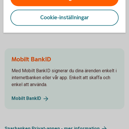
Det finns två varianter av BankID för barn och unga,
Mobilt BankID och Mobilt SäkerhetsID.
Cookie-inställningar
BankID barn och
ungdom
Mobilt BankID
Med Mobilt BankID signerar du dina ärenden enkelt i
internetbanken eller vår app. Enkelt att skaffa och
enkel att använda.
Mobilt
BankID
Sparbanken Privat-appen - mer
information