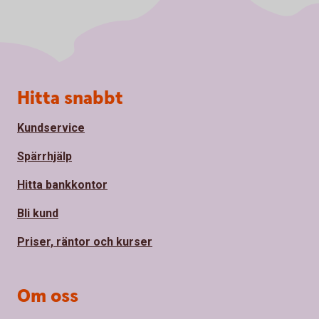
Sidfot
Hitta snabbt
Kundservice
Spärrhjälp
Hitta bankkontor
Bli kund
Priser, räntor och kurser
Om oss