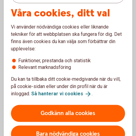
Våra cookies, ditt val
Spärra gammalt Mobilt BankID
Vi använder nödvändiga cookies eller liknande
Om du har blivit av med en enhet med Mobilt BankID
tekniker för att webbplatsen ska fungera för dig. Det
behöver du spärra det så fort du kan.
finns även cookies du kan välja som förbättrar din
Om du byter enhet och har Mobilt BankID på din
upplevelse:
gamla som du inte längre använder ska du också
Funktioner, prestanda och statistik
spärra det.
Relevant marknadsföring
Ring Spärrservice på 08-411 10 11
Du kan ta tillbaka ditt cookie-medgivande när du vill,
Spärrhjälp
på cookie-sidan eller under din profil när du är
inloggad.
Så hanterar vi
cookies
.
Godkänn alla cookies
BankID barn och ungdom
Bara nödvändiga cookies