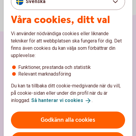
Svenska
Våra cookies, ditt val
Vi använder nödvändiga cookies eller liknande
tekniker för att webbplatsen ska fungera för dig. Det
finns även cookies du kan välja som förbättrar din
Sidfot
Hitta snabbt
upplevelse:
Funktioner, prestanda och statistik
Kundservice
Relevant marknadsföring
Spärrhjälp
Du kan ta tillbaka ditt cookie-medgivande när du vill,
Hitta bankkontor
på cookie-sidan eller under din profil när du är
inloggad.
Så hanterar vi
cookies
.
Bli kund
Priser, räntor och kurser
Godkänn alla cookies