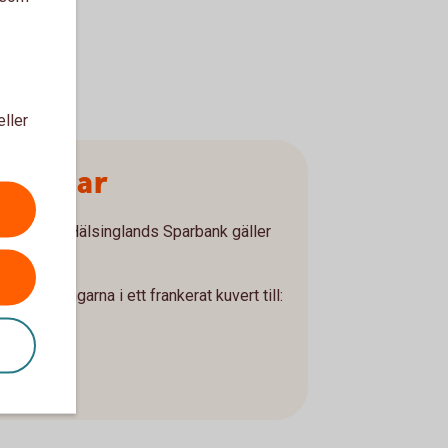
eller
ndlingar
avtal med Hälsinglands Sparbank gäller
alet.
s handlingarna i ett frankerat kuvert till: