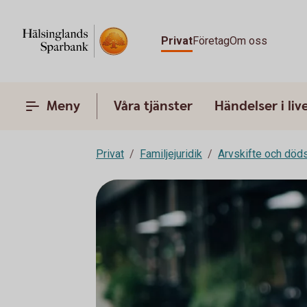
Privat
Företag
Om oss
Meny
Våra tjänster
Händelser i liv
Privat
Familjejuridik
Arvskifte och död