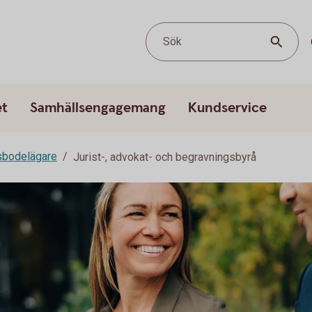
Sök
et
Samhällsengagemang
Kundservice
sbodelägare
Jurist-, advokat- och begravningsbyrå