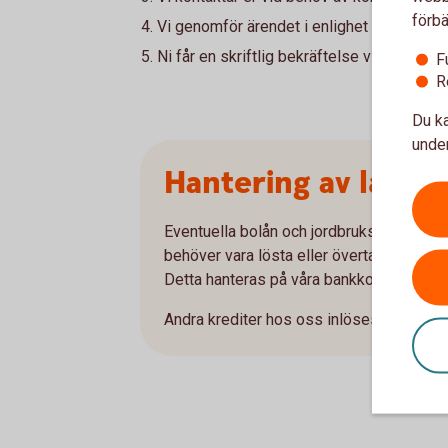
förbä
Vi genomför ärendet i enlighet med de in
Ni får en skriftlig bekräftelse via post.
F
R
Du ka
under
Hantering av lån oc
Eventuella bolån och jordbrukskrediter 
behöver vara lösta eller övertagna innan t
Detta hanteras på våra bankkontor.
Andra krediter hos oss inlöses i samban