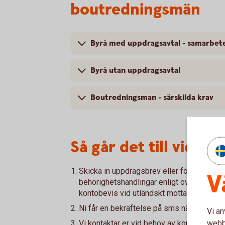
boutredningsmän
Byrå med uppdragsavtal - samarbet
Byrå utan uppdragsavtal
Boutredningsman - särskilda krav
Så går det till vid u
Skicka in uppdragsbrev eller fördelnings
V
behörighetshandlingar enligt ovan, faktu
kontobevis vid utländskt mottagarkonto.
Ni får en bekräftelse på sms när ärendet 
Vi an
webbp
Vi kontaktar er vid behov av komplettering