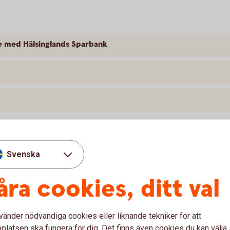
e med Hälsinglands Sparbank
tbetalning av dödsbo
Svenska
blankett, tillsammans med eventuella
åra cookies, ditt val
raunderlag, överförmyndarens samtycke och
tas emot.
vänder nödvändiga cookies eller liknande tekniker för att
latsen ska fungera för dig. Det finns även cookies du kan välj
.