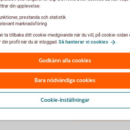
ttrar din upplevelse:
komna handlingarna.
unktioner, prestanda och statistik
elevant marknadsföring
n ta tillbaka ditt cookie-medgivande när du vill, på cookie-sidan 
 din profil när du är inloggad.
Så hanterar vi
cookies
.
h krediter
Skicka in ha
Godkänn alla cookies
hos Hälsinglands Sparbank
Om byrån har ett uppdrags
illgångar kan betalas ut.
den adress som anges i avt
Bara nödvändiga cookies
Saknas uppdragsavtal skicka
d med utbetalningen.
Swedbank Arvskifte
Cookie-inställningar
FE 930
107 77 Stockholm