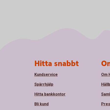
Sidfot
Hitta snabbt
Om
Kundservice
Om H
Spärrhjälp
Håll
Hitta bankkontor
Sam
Bli kund
Pre