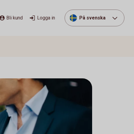
Bli kund
Logga in
På svenska