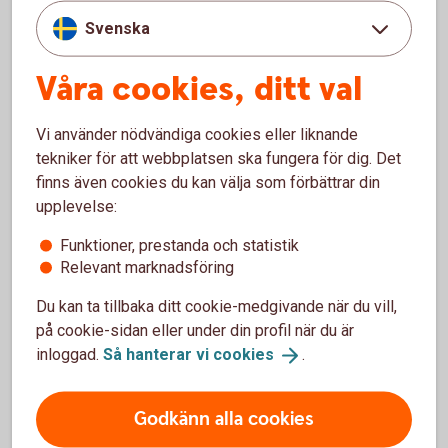
papper/behörighetshandlingar:
Svenska
- Registerutdrag om godmanskap från en
Våra cookies, ditt val
överförmyndare
- Dom (beslut) från tingsrätten
Vi använder nödvändiga cookies eller liknande
Dokumenten kan vara kopior.
tekniker för att webbplatsen ska fungera för dig. Det
Frågor kring ansökningsprocessen?
finns även cookies du kan välja som förbättrar din
upplevelse:
Om du har frågor rörande ansökningsprocessen -
vänligen kontakta överförmyndaren i huvudmannens
Funktioner, prestanda och statistik
kommun.
Relevant marknadsföring
Du kan ta tillbaka ditt cookie-medgivande när du vill,
på cookie-sidan eller under din profil när du är
inloggad.
Så hanterar vi
cookies
.
Göra ärenden åt huvudmannen
Godkänn alla cookies
I första hand rekommenderar vi dig som är god man
eller förvaltare att göra ärenden åt huvudmannen,