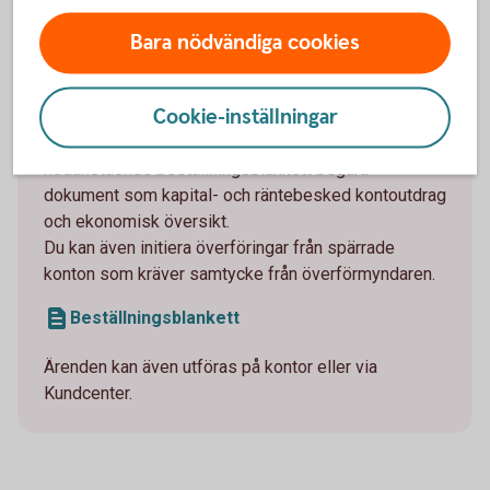
online i din egen internetbank eller app. Detta är
Bara nödvändiga cookies
möjligt efter besöket på kontoret, där tjänsterna
kopplas ihop mellan gode mannen/förvaltaren och
huvudmannen.
Cookie-inställningar
Efter ditt besök hos oss kan du enkelt via
nedanstående beställningsblankett begära
dokument som kapital- och räntebesked kontoutdrag
och ekonomisk översikt.
Du kan även initiera överföringar från spärrade
konton som kräver samtycke från överförmyndaren.
Beställningsblankett
Ärenden kan även utföras på kontor eller via
Kundcenter.