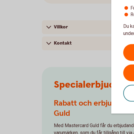
F
R
Du ka
Villkor
under
Kontakt
Specialerbjudand
Rabatt och erbjudande
Guld
Med Mastercard Guld får du erbjudande
varumärken, som du får tillgång till vi