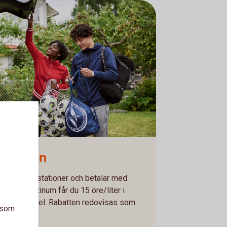
å bensin
emannade stationer och betalar med
rcard Platinum får du 15 öre/liter i
E85 och diesel. Rabatten redovisas som
a som
sfaktura.