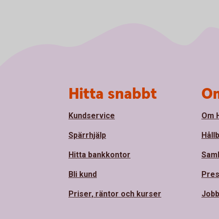
Sidfot
Hitta snabbt
Om
Kundservice
Om H
Spärrhjälp
Håll
Hitta bankkontor
Sam
Bli kund
Pre
Priser, räntor och kurser
Jobb