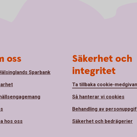
 oss
Säkerhet och
integritet
älsinglands Sparbank
barhet
Ta tillbaka cookie-medgiva
hällsengagemang
Så hanterar vi cookies
ss
Behandling av personuppgif
a hos oss
Säkerhet och bedrägerier