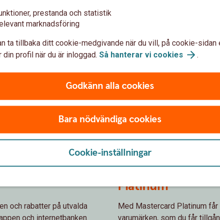
unktioner, prestanda och statistik
elevant marknadsföring
n ta tillbaka ditt cookie-medgivande när du vill, på cookie-sidan 
 din profil när du är inloggad.
Så hanterar vi
cookies
.
Godkänn alla cookies
Bara nödvändiga cookies
en från samarbetspartners
Cookie-inställningar
n Mastercard
Rabatt och erbju
Platinum
n och rabatter på utvalda
Med Mastercard Platinum får 
a appen och internetbanken.
varumärken, som du får tillgån