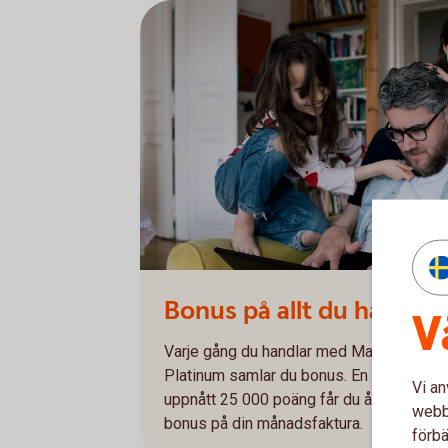
Bonus på allt du handlar
V
Varje gång du handlar med Mastercard Gu
Platinum samlar du bonus. En krona mots
Vi an
uppnått 25 000 poäng får du återbäring p
webbp
bonus på din månadsfaktura.
förbä