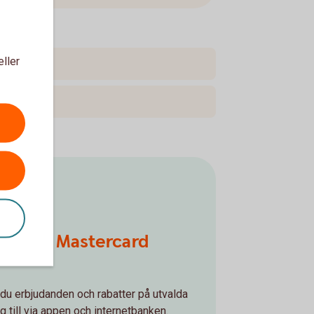
eller
danden Mastercard
du erbjudanden och rabatter på utvalda
g till via appen och internetbanken.