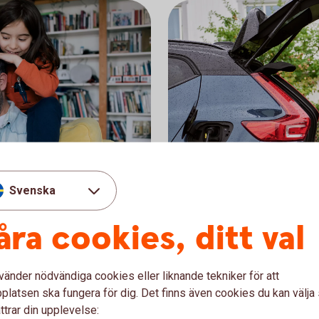
Svenska
Preem, rabatt p
åra cookies, ditt val
ld eller Mastercard
När du tankar på Preems b
varar en poäng. När du
Mastercard Guld eller Maste
vänder nödvändiga cookies eller liknande tekniker för att
å 100 kronor. Du ser aktuell
rabatt på bensin, etanol/ 
latsen ska fungera för dig. Det finns även cookies du kan välj
en återbäring på din månad
ttrar din upplevelse: