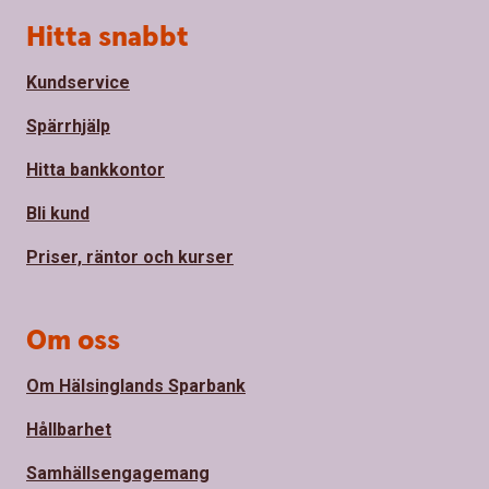
Sidfot
Hitta snabbt
Kundservice
Spärrhjälp
Hitta bankkontor
Bli kund
Priser, räntor och kurser
Om oss
Om Hälsinglands Sparbank
Hållbarhet
Samhällsengagemang