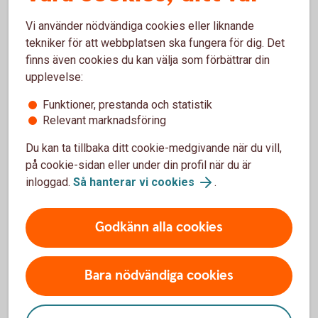
Tips!
Vi använder nödvändiga cookies eller liknande
tekniker för att webbplatsen ska fungera för dig. Det
finns även cookies du kan välja som förbättrar din
Skaffa digital
upplevelse:
plånbok
Funktioner, prestanda och statistik
Relevant marknadsföring
Du kan ta tillbaka ditt cookie-medgivande när du vill,
på cookie-sidan eller under din profil när du är
inloggad.
Så hanterar vi cookies
.
Vill du slippa ha med dig dina kort?
Om du vill slippa ha med dig dina kort när du ska ut
Godkänn alla cookies
och handla, så kan du lägga in dem i en digital
plånbok (Wallet). Då kan du enkelt betala med din
mobil, klocka eller andra accessoarer. Om du har ett
Bara nödvändiga cookies
bankkort eller kreditkort hos oss kan du även börja
använda ditt nya kort innan du fått det hemskickat.