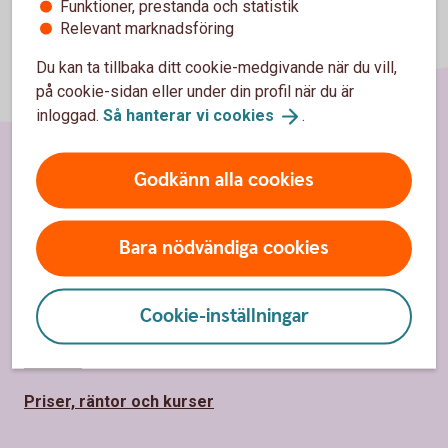
Funktioner, prestanda och statistik
Relevant marknadsföring
Du kan ta tillbaka ditt cookie-medgivande när du vill,
på cookie-sidan eller under din profil när du är
inloggad.
Så hanterar vi
cookies
.
Godkänn alla cookies
Sidfot
Hitta snabbt
Kundservice
Bara nödvändiga cookies
Spärrhjälp
Cookie-inställningar
Hitta bankkontor
Bli kund
Priser, räntor och kurser