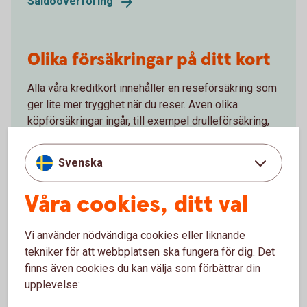
Saldoöverföring
Olika försäkringar på ditt kort
Alla våra kreditkort innehåller en reseförsäkring som
ger lite mer trygghet när du reser. Även olika
köpförsäkringar ingår, till exempel drulleförsäkring,
prisgaranti och förlängd garanti. Du kan även teckna
betalningsskydd som ger extra skydd om du skulle
Svenska
bli sjuk eller arbetslös.
Våra cookies, ditt val
Försäkringar på ditt
kort
Vi använder nödvändiga cookies eller liknande
tekniker för att webbplatsen ska fungera för dig. Det
finns även cookies du kan välja som förbättrar din
upplevelse: