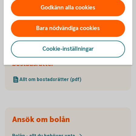
Godkänn alla cookies
Checklista för bostadsköp
(pdf)
Bara nödvändiga cookies
Cookie-inställningar
Läs vår temarapport 'Allt om
bostadsrätter '
Allt om bostadsrätter (pdf)
Ansök om bolån
Bolån - allt du behöver
veta