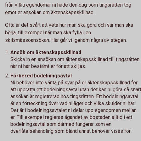
från vilka egendomar ni hade den dag som tingsrätten tog
emot er ansökan om äktenskapsskillnad.
Ofta är det svårt att veta hur man ska göra och var man ska
börja, till exempel när man ska fylla i en
skilsmässoansökan. Här går vi igenom några av stegen.
Ansök om äktenskapsskillnad
Skicka in en ansökan om äktenskapsskillnad till tingsrätten
när ni har bestämt er för att skiljas.
Förbered bodelningsavtal
Ni behöver inte vänta på svar på er äktenskapsskillnad för
att upprätta ett bodelningsavtal utan det kan ni göra så snar
ansökan är registrerad hos tingsrätten. Ett bodelningsavtal
är en förteckning över vad ni äger och vilka skulder ni har.
Det är i bodelningsavtalet ni delar upp egendomen mellan
er. Till exempel regleras ägandet av bostaden alltid i ett
bodelningsavtal som därmed fungerar som en
överlåtelsehandling som bland annat behöver visas för: