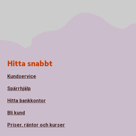
Sidfot
Hitta snabbt
Kundservice
Spärrhjälp
Hitta bankkontor
Bli kund
Priser, räntor och kurser