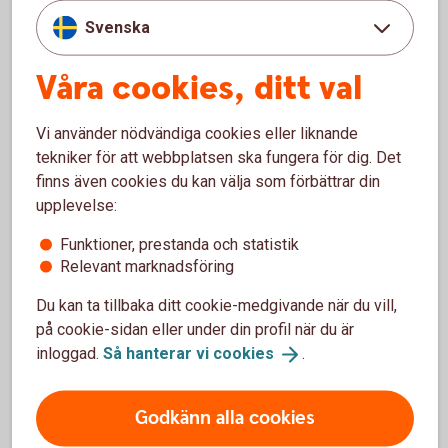
Skriv under bodelningsavtalet.
Svenska
Bodelning separation - om ni är sambos
Våra cookies, ditt val
Om bodelningen gäller ett samboförhållande är det den dag
som samboförhållandet upphörde.
Vi använder nödvändiga cookies eller liknande
tekniker för att webbplatsen ska fungera för dig. Det
Som sambo har man enbart rätt till hälften av det
finns även cookies du kan välja som förbättrar din
sammanlagda nettovärdet av bostad och bohag som
upplevelse:
införskaffats för gemensamt bruk, alltså inte till det som
Funktioner, prestanda och statistik
var och en fått eller köpt för eget bruk, säger Madelén.
Relevant marknadsföring
Det betyder att om den ena parten har flyttat in hos den
Du kan ta tillbaka ditt cookie-medgivande när du vill,
andra för att bli sambo, så har man inte rätt till del i
på cookie-sidan eller under din profil när du är
bostaden vid en separation. För bohag, som till exempel
inloggad.
Så hanterar vi
cookies
.
möbler, gäller att det som införskaffats för att användas
gemensamt delas lika vid en separation.
Godkänn alla cookies
– Det spelar ingen roll om den ena parten har betalat mer än
den andra, det delas ändå lika. Därför är det bra om man