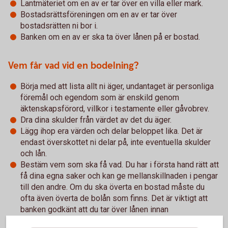
Lantmäteriet om en av er tar över en villa eller mark.
Bostadsrättsföreningen om en av er tar över
bostadsrätten ni bor i.
Banken om en av er ska ta över lånen på er bostad.
Vem får vad vid en bodelning?
Börja med att lista allt ni äger, undantaget är personliga
föremål och egendom som är enskild genom
äktenskapsförord, villkor i testamente eller gåvobrev.
Dra dina skulder från värdet av det du äger.
Lägg ihop era värden och delar beloppet lika. Det är
endast överskottet ni delar på, inte eventuella skulder
och lån.
Bestäm vem som ska få vad. Du har i första hand rätt att
få dina egna saker och kan ge mellanskillnaden i pengar
till den andre. Om du ska överta en bostad måste du
ofta även överta de bolån som finns. Det är viktigt att
banken godkänt att du tar över lånen innan
bodelningsavtalet skrivs på.