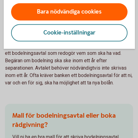
betalar hälften var på de större utgifterna, säger Madelén.
Bara nödvändiga cookies
Som sambos kan man skriva ett samboavtal, där man
kommer överens om sambolagen ska avtalas bort
Cookie-inställningar
(helt/delvis) eller inte.
Även för sambos som separerar är det viktigt att upprätta
ett bodelningsavtal som redogör vem som ska ha vad.
Begäran om bodelning ska ske inom ett år efter
separationen. Avtalet behöver nödvändigtvis inte skrivas
inom ett år. Ofta kräver banken ett bodelningsavtal för att ni,
var och en för sig, ska ha möjlighet att ta nya bolån.
Mall för bodelningsavtal eller boka
rådgivning?
Vill ni ha en bra mall för att skriva bodelningsavtal