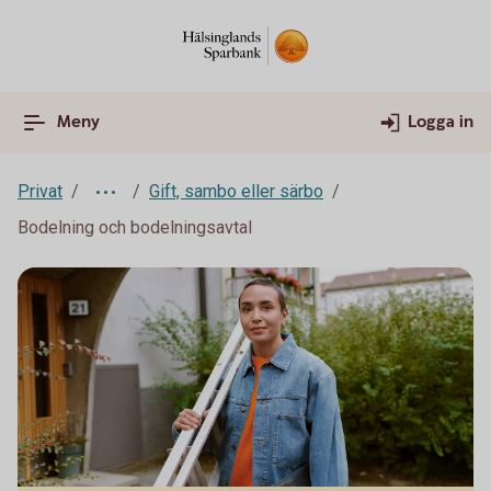
Meny
Logga in
Privat
Gift, sambo eller särbo
Bodelning och bodelningsavtal