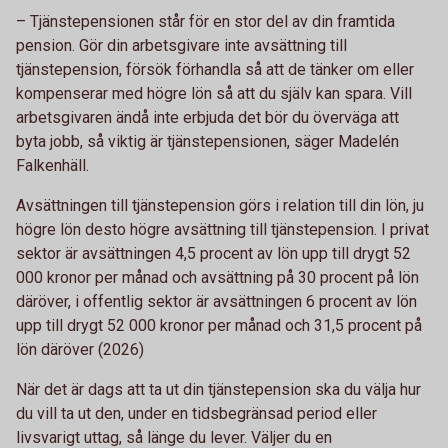
– Tjänstepensionen står för en stor del av din framtida
pension. Gör din arbetsgivare inte avsättning till
tjänstepension, försök förhandla så att de tänker om eller
kompenserar med högre lön så att du själv kan spara. Vill
arbetsgivaren ändå inte erbjuda det bör du överväga att
byta jobb, så viktig är tjänstepensionen, säger Madelén
Falkenhäll.
Avsättningen till tjänstepension görs i relation till din lön, ju
högre lön desto högre avsättning till tjänstepension. I privat
sektor är avsättningen 4,5 procent av lön upp till drygt 52
000 kronor per månad och avsättning på 30 procent på lön
däröver, i offentlig sektor är avsättningen 6 procent av lön
upp till drygt 52 000 kronor per månad och 31,5 procent på
lön däröver (2026)
När det är dags att ta ut din tjänstepension ska du välja hur
du vill ta ut den, under en tidsbegränsad period eller
livsvarigt uttag, så länge du lever. Väljer du en