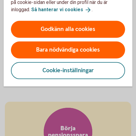
Garantipension
på cookie-sidan eller under din profil när du är
inloggad.
Så hanterar vi
cookies
.
Har du haft liten eller ingen arbetsinkomst under livet har du
rätt till garantipension. Den baseras främst på hur stor din
Godkänn alla cookies
inkomstpension är och hur länge du bott i Sverige, men
även ditt civilstånd.
Bara nödvändiga cookies
Inkomster från föräldrapenning, studier, a-kassa,
1
sjuk- eller aktivitetsersättning är pensionsgrundande.
Cookie-inställningar
Men då de är lägre än individens lön blir också
pensionsavsättningen lägre än vid arbete.
Tillbaka
Börja
pensionsspara