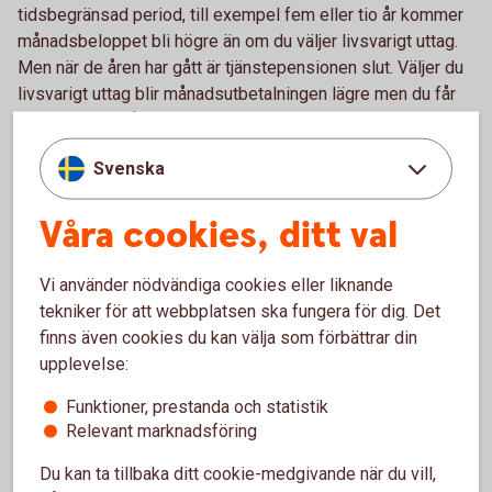
tidsbegränsad period, till exempel fem eller tio år kommer
månadsbeloppet bli högre än om du väljer livsvarigt uttag.
Men när de åren har gått är tjänstepensionen slut. Väljer du
livsvarigt uttag blir månadsutbetalningen lägre men du får
pengar varje månad livet ut.
Har du jobbat hos flera olika arbetsgivare som har betalat in
Svenska
till tjänstepension kommer dina utbetalningar att komma
från flera olika håll.
Våra cookies, ditt val
Eget sparande
Vi använder nödvändiga cookies eller liknande
tekniker för att webbplatsen ska fungera för dig. Det
De flesta som har arbetat heltid ett helt arbetsliv kan räkna
finns även cookies du kan välja som förbättrar din
med omkring 70-75 procent av sin slutlön i pension. Vill du
upplevelse:
ha högre pension eller kunna vara flexibel med när och hur
Funktioner, prestanda och statistik
du vill gå i pension, kan du även behöva ha ett privat
Relevant marknadsföring
pensionssparande.
Du kan ta tillbaka ditt cookie-medgivande när du vill,