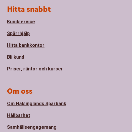
Sidfot
Hitta snabbt
Kundservice
Spärrhjälp
Hitta bankkontor
Bli kund
Priser, räntor och kurser
Om oss
Om Hälsinglands Sparbank
Hållbarhet
Samhällsengagemang