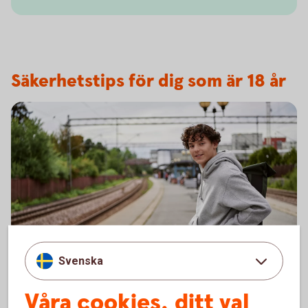
Säkerhetstips för dig som är 18 år
Young adult waiting at the train station
Svenska
Penningmålvakt, spelbedrägerier
eller spionprogram?
Våra cookies, ditt val