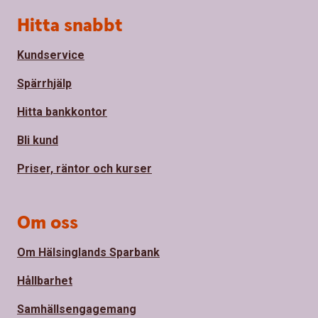
Sidfot
Hitta snabbt
Kundservice
Spärrhjälp
Hitta bankkontor
Bli kund
Priser, räntor och kurser
Om oss
Om Hälsinglands Sparbank
Hållbarhet
Samhällsengagemang