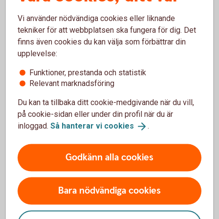
Bedragarna bryr sig inte om dig. Eller din ålder. De
bryr sig om dina pengar och använder olika sätt att
Vi använder nödvändiga cookies eller liknande
lura dig beroende på hur gammal du är.
tekniker för att webbplatsen ska fungera för dig. Det
finns även cookies du kan välja som förbättrar din
Bli inte
lurad!
upplevelse:
Funktioner, prestanda och statistik
Relevant marknadsföring
Du kan ta tillbaka ditt cookie-medgivande när du vill,
på cookie-sidan eller under din profil när du är
inloggad.
Så hanterar vi
cookies
.
Godkänn alla cookies
Bara nödvändiga cookies
452802341
Påverka din digitala säkerhet