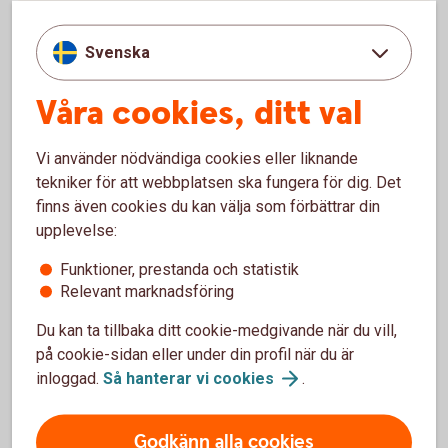
Svenska
För att se detta innehåll behöver du först
Våra cookies, ditt val
godkänna cookies för Funktioner, prestanda
och statistik.
Vi använder nödvändiga cookies eller liknande
Inställningar för cookies
tekniker för att webbplatsen ska fungera för dig. Det
finns även cookies du kan välja som förbättrar din
upplevelse:
Funktioner, prestanda och statistik
Prislista med våra vanligaste tjänster - Privatkund
Relevant marknadsföring
(pdf)
Du kan ta tillbaka ditt cookie-medgivande när du vill,
Prislista med våra vanligaste tjänster -
på cookie-sidan eller under din profil när du är
Företagskund
inloggad.
Så hanterar vi
cookies
.
(pdf)
Godkänn alla cookies