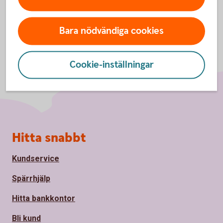
Bara nödvändiga cookies
Cookie-inställningar
Sidfot
Hitta snabbt
Kundservice
Spärrhjälp
Hitta bankkontor
Bli kund