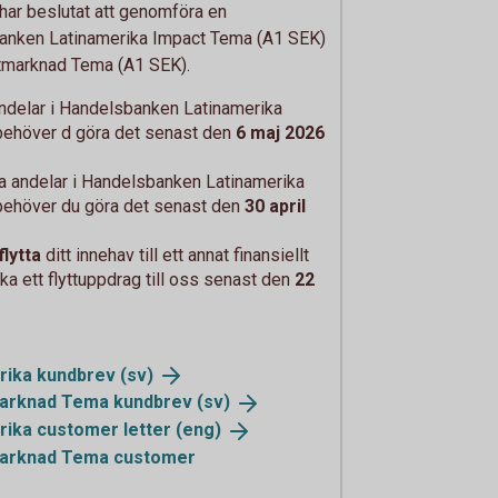
ar beslutat att genomföra en
nken Latinamerika Impact Tema (A1 SEK)
tmarknad Tema (A1 SEK).
 andelar i Handelsbanken Latinamerika
behöver d göra det senast den
6 maj 2026
ga andelar i Handelsbanken Latinamerika
behöver du göra det senast den
30 april
flytta
ditt innehav till ett annat finansiellt
cka ett flyttuppdrag till oss senast den
22
rika
kundbrev (sv)
marknad Tema
kundbrev (sv)
rika customer
letter (eng)
marknad Tema customer