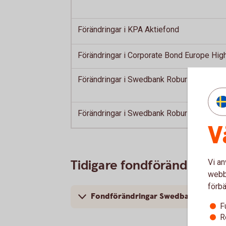
Förändringar i KPA Aktiefond
Förändringar i Corporate Bond Europe High
Förändringar i Swedbank Robur Folksam L
Förändringar i Swedbank Robur Access A
V
Tidigare fondförändringa
Vi an
webbp
förbä
Fondförändringar Swedbank Robur
F
R