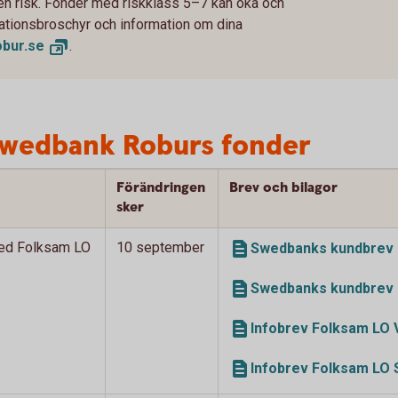
 en risk. Fonder med riskklass 5–7 kan öka och
rmationsbroschyr och information om dina
bur.
se
.
Swedbank Roburs fonder
Förändringen
Brev och bilagor
sker
ed Folksam LO
10 september
Swedbanks kundbrev 
Swedbanks kundbrev 
Infobrev Folksam LO 
Infobrev Folksam LO 