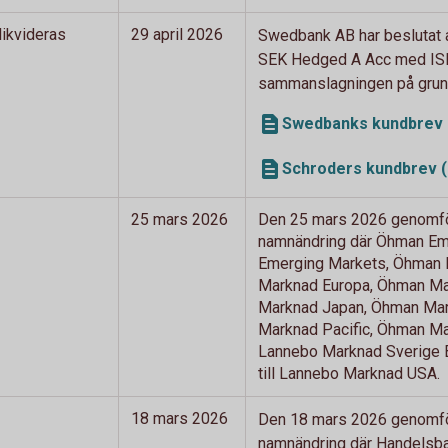
ikvideras
29 april 2026
Swedbank AB har beslutat a
SEK Hedged A Acc med ISI
sammanslagningen på grund 
Swedbanks kundbrev 
Schroders kundbrev (
25 mars 2026
Den 25 mars 2026 genomför
namnändring där Öhman Eme
Emerging Markets, Öhman M
Marknad Europa, Öhman Mar
Marknad Japan, Öhman Mark
Marknad Pacific, Öhman Mar
Lannebo Marknad Sverige 
till Lannebo Marknad USA.
18 mars 2026
Den 18 mars 2026 genomfö
namnändring där Handelsban