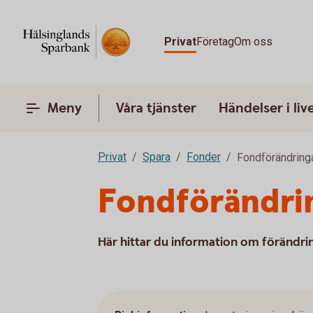
Privat
Företag
Om oss
Meny
Våra tjänster
Händelser i liv
Privat
Spara
Fonder
Fondförändring
Fondförändri
Här hittar du information om förändri