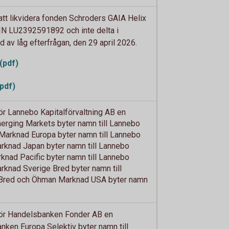
tt likvidera fonden Schroders GAIA Helix
N LU2392591892 och inte delta i
av låg efterfrågan, den 29 april 2026.
(pdf)
pdf)
 Lannebo Kapitalförvaltning AB en
rging Markets byter namn till Lannebo
arknad Europa byter namn till Lannebo
knad Japan byter namn till Lannebo
nad Pacific byter namn till Lannebo
knad Sverige Bred byter namn till
Bred och Öhman Marknad USA byter namn
r Handelsbanken Fonder AB en
ken Europa Selektiv byter namn till