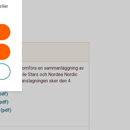
eller
utat att genomföra en sammanläggning av
n Sustainable Stars och Nordea Nordic
99. Sammanslagningen sker den 4
pdf)
pdf)
(pdf)