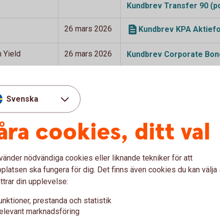
Kundbrev Transfer 90
(p
26 mars 2026
Kundbrev KPA Aktiefo
 Yield
26 mars 2026
Kundbrev Corporate Bond
O Obligation
14 januari
Kundbrev Folksam LO 
2026
Svenska
sien
7 januari 2026
Kundbrev Access Asie
åra cookies, ditt val
r Swedbank Robur
vänder nödvändiga cookies eller liknande tekniker för att
latsen ska fungera för dig. Det finns även cookies du kan välj
ttrar din upplevelse:
unktioner, prestanda och statistik
elevant marknadsföring