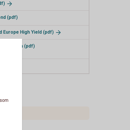
df)
nd (pdf)
 Europe High Yield
(pdf)
Obligation (pdf)
n (pdf)
a som