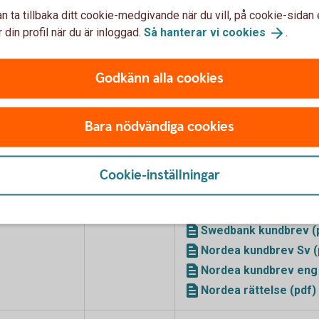
n ta tillbaka ditt cookie-medgivande när du vill, på cookie-sidan 
 din profil när du är inloggad.
Så hanterar vi
cookies
.
fonder från fondbolag som
Godkänn alla cookies
Förändringen
Brev och bilagor
Bara nödvändiga cookies
sker
4 september
Nordea Fonder AB har besl
Cookie-inställningar
2026
fonderna, Nordea Innovatio
Fund med ISIN FI00088133
september 2026.
Swedbank kundbrev (
Nordea kundbrev Sv (
Nordea kundbrev eng 
Nordea rättelse (pdf)