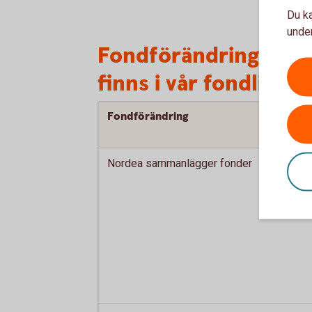
Du ka
under
Fondförändringar i 
finns i vår fondlista
Fondförändring
Nordea sammanlägger fonder