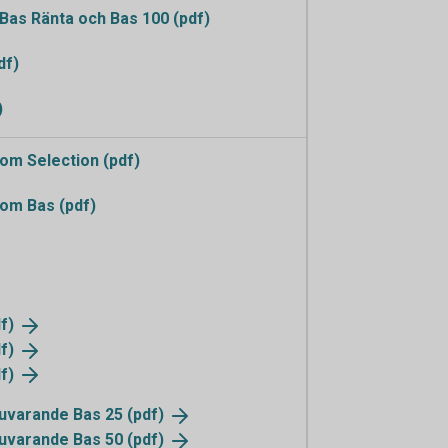
as Ränta och Bas 100 (pdf)
df)
)
m Selection (pdf)
om Bas (pdf)
f)
f)
f)
 nuvarande Bas 25
(pdf)
 nuvarande Bas 50
(pdf)