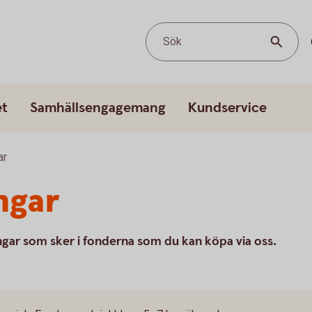
Sök
et
Samhällsengagemang
Kundservice
ar
ngar
ngar som sker i fonderna som du kan köpa via oss.