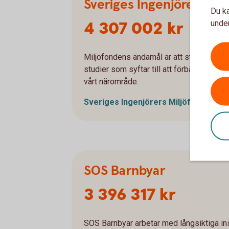
Sveriges Ingenjörers Mil
Du ka
4 307 002 kr
under
Miljöfondens ändamål är att stödja och fr
studier som syftar till att förbättra den f
vårt närområde.
Sveriges Ingenjörers
Miljöfond
SOS Barnbyar
3 396 317 kr
SOS Barnbyar arbetar med långsiktiga insa