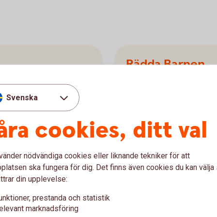
Rädda Barnen
6 057 626 k
Svenska
isation som kämpar för alla
Rädda Barnen finns på plat
åra cookies, ditt val
kämpar för alla barns självk
upp i trygghet.
vänder nödvändiga cookies eller liknande tekniker för att
Rädda
Barnen
latsen ska fungera för dig. Det finns även cookies du kan välj
ttrar din upplevelse:
unktioner, prestanda och statistik
elevant marknadsföring