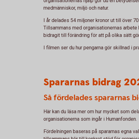
organisationernas hjälp gör du en betydelsefu
medmänniskor, miljö och natur.
I år delades 54 miljoner kronor ut till över 70
Tillsammans med organisationernas arbete
bidragit till förändring för att på olika sätt gö
I filmen ser du hur pengarna gör skillnad i pr
Spararnas bidrag 20
Så fördelades spararnas b
Här kan du läsa mer om hur mycket som delad
organisationerna som ingår i Humanfonden.
Fördelningen baseras på spararnas egna va
tillsammans blir till konkret stöd för organi