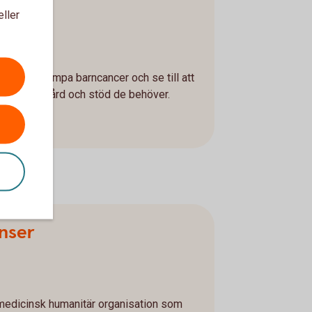
den
eller
ör att bekämpa barncancer och se till att
r får den vård och stöd de behöver.
nser
 medicinsk humanitär organisation som