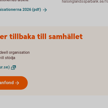
halsinglandssparbank.se/fon
nisationerna 2026
(pdf)
r tillbaka till samhället
ideell organisation
ill stödja
r.se)
anfond