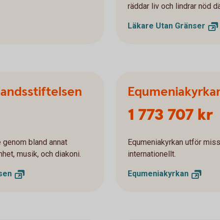
räddar liv och lindrar nöd 
Läkare Utan
Gränser
landsstiftelsen
Equmeniakyrka
1 773 707 kr
e genom bland annat
Equmeniakyrkan utför missi
het, musik, och diakoni.
internationellt.
lsen
Equmeniakyrkan