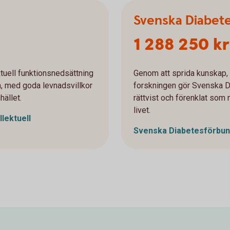
Svenska Diabet
1 288 250 kr
ktuell funktionsnedsättning
Genom att sprida kunskap, 
ra, med goda levnadsvillkor
forskningen gör Svenska D
hället.
rättvist och förenklat som m
livet.
llektuell
Svenska
Diabetesförbun