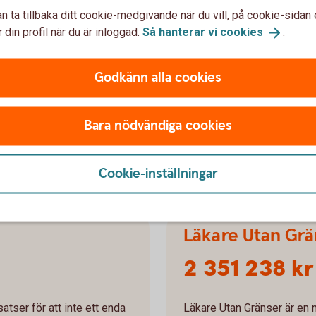
jöfond
Barncancerfon
n ta tillbaka ditt cookie-medgivande när du vill, på cookie-sidan 
3 011 347 kr
 din profil när du är inloggad.
Så hanterar vi
cookies
.
Godkänn alla cookies
ämja forskning, projekt och
Barncancerfonden arbetar f
ysiska miljön i Sverige och
drabbade och deras familje
Bara nödvändiga cookies
Barncancerfonden
Cookie-inställningar
Läkare Utan Grä
2 351 238 kr
tser för att inte ett enda
Läkare Utan Gränser är en