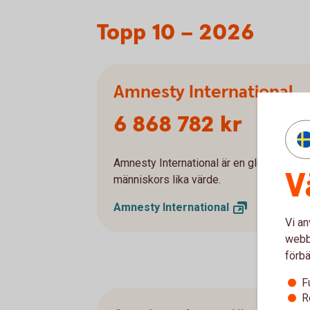
Topp 10 – 2026
Amnesty International
6 868 782 kr
Amnesty International är en global organ
V
människors lika värde.
Amnesty
International
Vi an
webbp
förbä
F
R