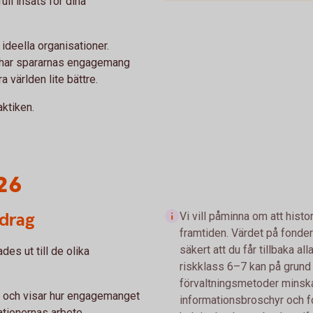
ll insats för dina
 ideella organisationer.
 har spararnas engagemang
ra världen lite bättre.
aktiken.
26
idrag
Vi vill påminna om att histo
framtiden. Värdet på fonder
säkert att du får tillbaka a
es ut till de olika
riskklass 6–7 kan på grun
förvaltningsmetoder minska o
l och visar hur engagemanget
informationsbroschyr och 
sationernas arbete.