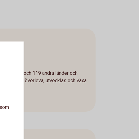
r
s i Sverige och 119 andra länder och
lara rätt att överleva, utvecklas och växa
a som