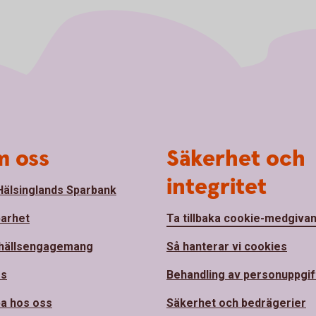
 oss
Säkerhet och
integritet
älsinglands Sparbank
barhet
Ta tillbaka cookie-medgiva
hällsengagemang
Så hanterar vi cookies
ss
Behandling av personuppgif
a hos oss
Säkerhet och bedrägerier