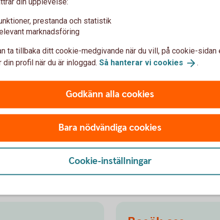
ttrar din upplevelse:
tion
unktioner, prestanda och statistik
elevant marknadsföring
 som främjar miljörelaterade eller sociala
derna beaktar någon av dessa egenskaper eller
n ta tillbaka ditt cookie-medgivande när du vill, på cookie-sidan 
rka graden av hållbarhet i dina investeringar
 din profil när du är inloggad.
Så hanterar vi
cookies
.
r om det och hur Swedbank Försäkring arbetar
 kapital- och pensionsförsäkringar nedan.
Godkänn alla cookies
r
bete
Bara nödvändiga cookies
Cookie-inställningar
spar Barn