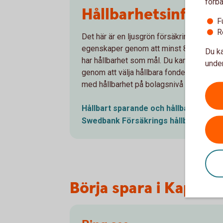
förbä
Hållbarhetsinforma
F
R
Det här är en ljusgrön försäkringsprodukt
egenskaper genom att minst 80 % av fon
Du ka
har hållbarhet som mål. Du kan själv påve
under
genom att välja hållbara fonder. Läs me
med hållbarhet på bolagsnivå samt i sina
Hållbart sparande och hållbara
fonde
Swedbank Försäkrings
hållbarhetsar
Börja spara i Kapital