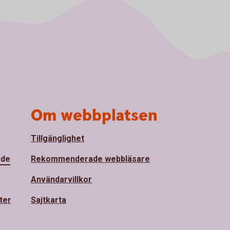
Om webbplatsen
Tillgänglighet
nde
Rekommenderade webbläsare
Användarvillkor
ter
Sajtkarta