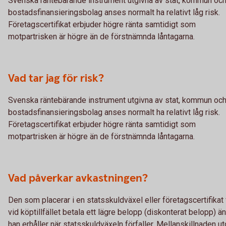
Svenska räntebärande instrument utgivna av stat, kommun oc
bostadsfinansieringsbolag anses normalt ha relativt låg risk.
Företagscertifikat erbjuder högre ränta samtidigt som
motpartrisken är högre än de förstnämnda låntagarna.
Vad tar jag för risk?
Svenska räntebärande instrument utgivna av stat, kommun oc
bostadsfinansieringsbolag anses normalt ha relativt låg risk.
Företagscertifikat erbjuder högre ränta samtidigt som
motpartrisken är högre än de förstnämnda låntagarna.
Vad påverkar avkastningen?
Den som placerar i en statsskuldväxel eller företagscertifikat 
vid köptillfället betala ett lägre belopp (diskonterat belopp) ä
han erhåller när statsskuldväxeln förfaller. Mellanskillnaden ut