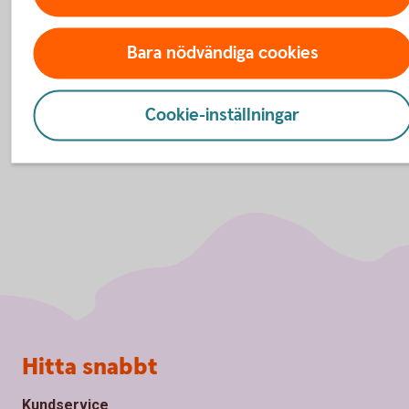
hamnar i finansiella svårigheter.
Bara nödvändiga cookies
Cookie-inställningar
Sidfot
Hitta snabbt
Kundservice