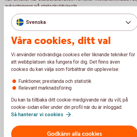
avkastningen på statsskuldväxeln.
Svenska
För- och nackdelar med
Våra cookies, ditt val
Penningmarknadsinstrument
Vi använder nödvändiga cookies eller liknande tekniker för
att webbplatsen ska fungera för dig. Det finns även
Fördelar
cookies du kan välja som förbättrar din upplevelse:
Kortsiktig placering med lägre risk jämfört med obligation
Funktioner, prestanda och statistik
med längre löptider.
Relevant marknadsföring
Mycket hög likviditet.
Avkastningen är känd i förväg.
Du kan ta tillbaka ditt cookie-medgivande när du vill, på
cookie-sidan eller under din profil när du är inloggad.
Så hanterar vi
cookies
.
Nackdelar
Ger i regel en låg värdestegring – kort löptid ger låg ränta.
Godkänn alla cookies
Finns en risk att man kan förlora insatt kapital om låntagar