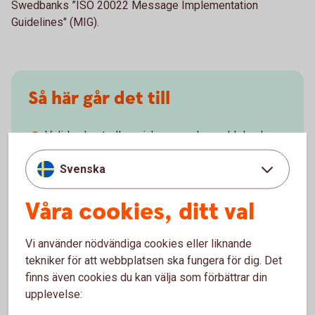
Swedbanks ”ISO 20022 Message Implementation
Guidelines" (MIG).
Så här går det till
Validex kontrollerar inkommande meddelanden
(pain.001)
Validex skapar utgående meddelanden (pain.002)
Svenska
Valideringen innefattar syntax- och
affärskontroller för den valda betaltypen. Vid fel
Våra cookies, ditt val
skapas automatiska felmeddelanden och
korrigeringsförslag.
Vi använder nödvändiga cookies eller liknande
tekniker för att webbplatsen ska fungera för dig. Det
finns även cookies du kan välja som förbättrar din
upplevelse: