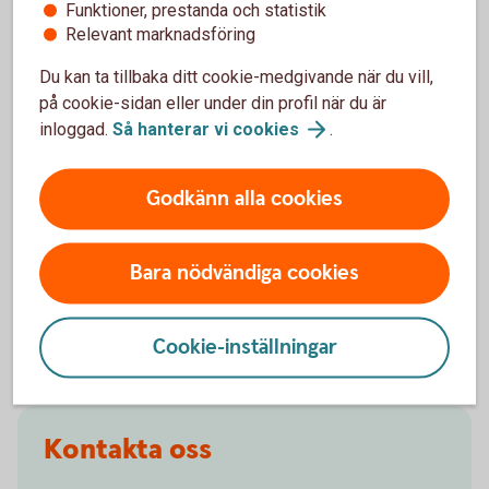
Så här gör du för att testa
Funktioner, prestanda och statistik
Relevant marknadsföring
Läs
Du kan ta tillbaka ditt cookie-medgivande när du vill,
ISO20022 - Swedbank Validex instruktion
på cookie-sidan eller under din profil när du är
(pdf)
inloggad.
Så hanterar vi
cookies
.
Skapa konto och validera filer på
Swedbank
Validex
(eken.validex.net)
Godkänn alla cookies
Bara nödvändiga cookies
Testkonton
Cookie-inställningar
Kontakta oss