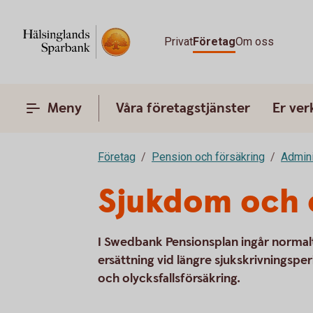
Privat
Företag
Om oss
Meny
Våra företagstjänster
Er ve
Företag
Pension och försäkring
Admini
Sjukdom och o
I Swedbank Pensionsplan ingår normal
ersättning vid längre sjukskrivningsp
och olycksfallsförsäkring.