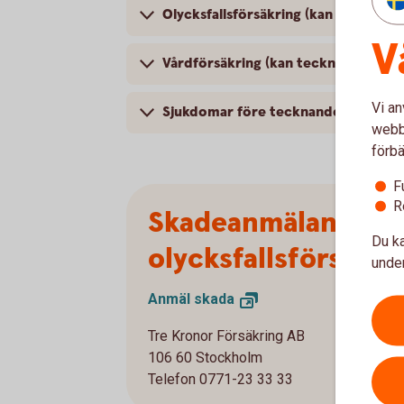
Olycksfallsförsäkring (kan tecknas 
V
Vårdförsäkring (kan tecknas som ko
Vi an
Sjukdomar före tecknandet
webbp
förbä
F
R
Skadeanmälan
Du ka
olycksfallsförsäkri
under
Anmäl
skada
Tre Kronor Försäkring AB
106 60 Stockholm
Telefon 0771-23 33 33