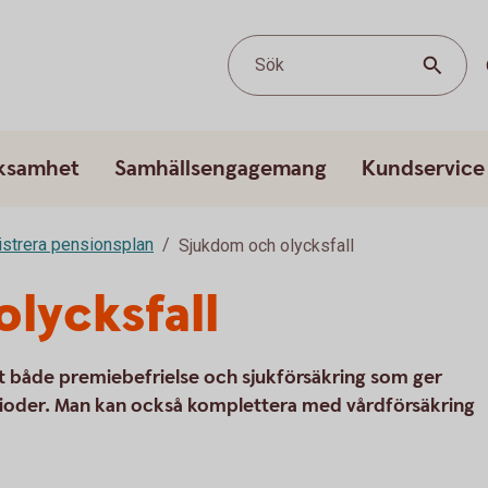
Sök
rksamhet
Samhällsengagemang
Kundservice
strera pensionsplan
Sjukdom och olycksfall
lycksfall
t både premiebefrielse och sjukförsäkring som ger
erioder. Man kan också komplettera med vårdförsäkring