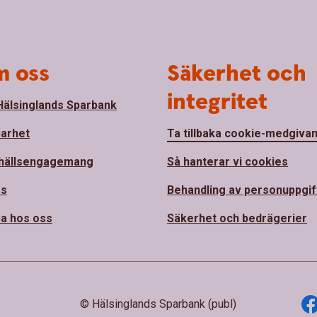
 oss
Säkerhet och
integritet
älsinglands Sparbank
barhet
Ta tillbaka cookie-medgiva
hällsengagemang
Så hanterar vi cookies
ss
Behandling av personuppgif
a hos oss
Säkerhet och bedrägerier
© Hälsinglands Sparbank (publ)