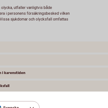
n olycka, utfaller vanligtvis både
lera i personens försäkringsbesked vilken
g. Vissa sjukdomar och olycksfall omfattas
n i karenstiden
ksfall
Svenska