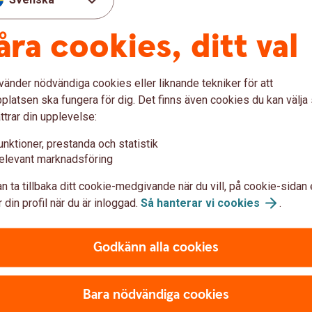
som komplettering)
åra cookies, ditt val
mplettering)
vänder nödvändiga cookies eller liknande tekniker för att
latsen ska fungera för dig. Det finns även cookies du kan välj
ttrar din upplevelse:
unktioner, prestanda och statistik
elevant marknadsföring
Sjukvårdsup
n ta tillbaka ditt cookie-medgivande när du vill, på cookie-sidan 
ng
vårdplanerin
 din profil när du är inloggad.
Så hanterar vi
cookies
.
Folksam ömsesidig sakför
Godkänn alla cookies
0771-968 636
Bara nödvändiga cookies