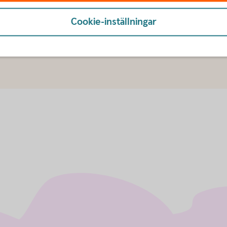
Cookie-inställningar
u först godkänna cookies för Funktioner, prestanda och statistik.