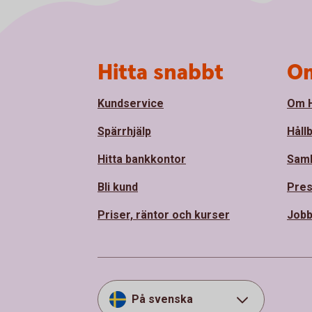
Sidfot
Hitta snabbt
Om
Kundservice
Om H
Spärrhjälp
Håll
Hitta bankkontor
Sam
Bli kund
Pre
Priser, räntor och kurser
Jobb
På svenska