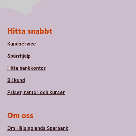
Sidfot
Hitta snabbt
Kundservice
Spärrhjälp
Hitta bankkontor
Bli kund
Priser, räntor och kurser
Om oss
Om Hälsinglands Sparbank