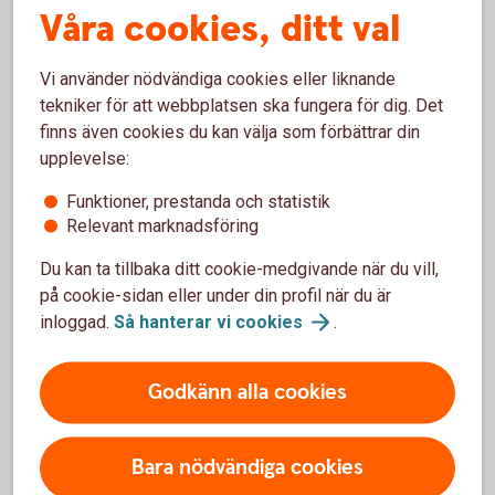
webbplatser. Du kan till exempel titta efter följande:
Våra cookies, ditt val
Följer fondbolaget Parisavtalet?
Vi använder nödvändiga cookies eller liknande
tekniker för att webbplatsen ska fungera för dig. Det
Parisavtalet slöts 2015 där världens länder kom överens
finns även cookies du kan välja som förbättrar din
om att gemensamt bekämpa klimatkrisen. Avtalet syftar
upplevelse:
bland annat till att den globala uppvärmningen inte ska
Funktioner, prestanda och statistik
överstiga 1,5 grader. Många fondbolag har satt kortsiktiga
Relevant marknadsföring
och långsiktiga mål om att deras samlade fondkapital ska
vara i linje med Parisavtalet.
Du kan ta tillbaka ditt cookie-medgivande när du vill,
på cookie-sidan eller under din profil när du är
Har fondbolaget signerat UNPRI för
inloggad.
Så hanterar vi
cookies
.
ansvarsfulla investeringar?
Godkänn alla cookies
Fondbolag som signerat FN:s principer för ansvarsfulla
investeringar (UNPRI) ska jobba för att påverka bolagen
man investerar i att ta mer ansvar inom miljöfrågor såväl
Bara nödvändiga cookies
som sociala frågor, vilket följs upp av bolagsstyrelserna.