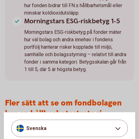
hur fonden bidrar till FN:s hållbarhetsmål eller
minskar koldioxidutsläpp.
Morningstars ESG-riskbetyg 1-5
Morningstars ESG-riskbetyg på fonder mäter
hur väl bolag och andra innehav i fondens
portfölj hanterar risker kopplade till miljö,
samhälle och bolagsstyrning – relativt till andra
fonder i samma kategori. Betygsskalan går från
1 till 5, där 5 är högsta betyg.
Fler sätt att se om fondbolagen
har en hållbarhetsstrategi
Fondbolag vars verksamhet genomsyras av långsiktiga och
Svenska
hållbara investeringar brukar vara tydliga med det på sina