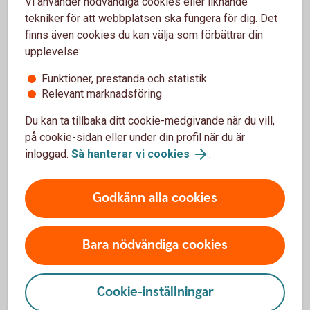
Vi använder nödvändiga cookies eller liknande
Är du intresserad av hedgefonder, men vill ha en
tekniker för att webbplatsen ska fungera för dig. Det
lägre risk än vad majoriteten av hedgefonder har? Då
finns även cookies du kan välja som förbättrar din
skulle en hedgefond-i-fond kunna vara något för dig.
upplevelse:
Dessa minskar riskerna betydligt, gentemot andra
Funktioner, prestanda och statistik
Relevant marknadsföring
hedgefonder, genom att investera i flera olika fonder
med olika inriktning och från olika förvaltare.
Du kan ta tillbaka ditt cookie-medgivande när du vill,
på cookie-sidan eller under din profil när du är
inloggad.
Så hanterar vi cookies
.
Godkänn alla cookies
Mer information
Fondtyper - lär dig mer om olika typer av fonder
Bara nödvändiga cookies
Fonder - börja fondspara
Cookie-inställningar