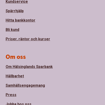
Kundservice
Spärrhjälp
Hitta bankkontor
Bli kund
Priser, räntor och kurser
Om oss
Om Hälsinglands Sparbank
Hållbarhet
Samhällsengagemang
Press
Jobba hos oss