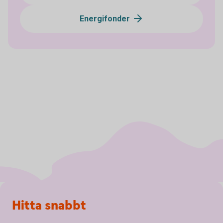
Energifonder
Sidfot
Hitta snabbt